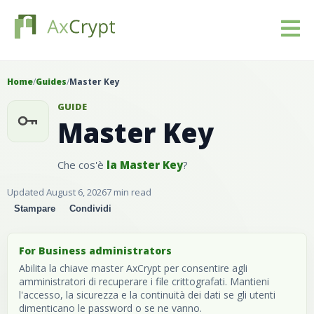
Scarica
Home
/
Guides
/
Master Key
GUIDE
Prezziario
Master Key
Il nostro prodotto
Che cos'è
la Master Key
?
Settori
Updated August 6, 2026
7 min read
Stampare
Condividi
Risorse
For Business administrators
Blog
Abilita la chiave master AxCrypt per consentire agli
amministratori di recuperare i file crittografati. Mantieni
l'accesso, la sicurezza e la continuità dei dati se gli utenti
Registrati
dimenticano le password o se ne vanno.