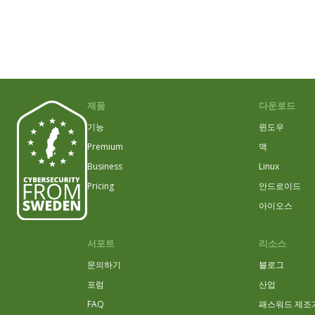
제품
다운로드
기능
윈도우
Premium
맥
Business
Linux
Pricing
안드로이드
아이오스
서포트
리소스
문의하기
블로그
포럼
산업
FAQ
패스워드 제조