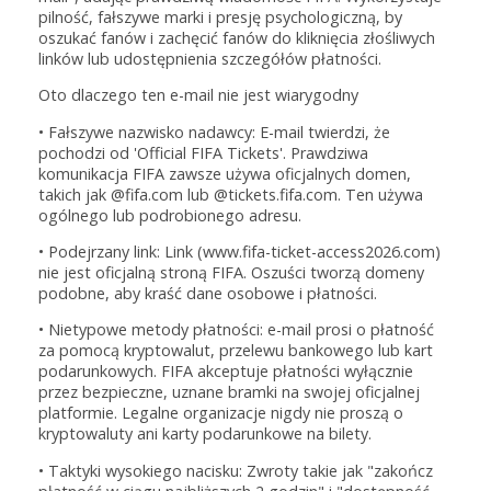
pilność, fałszywe marki i presję psychologiczną, by
oszukać fanów i zachęcić fanów do kliknięcia złośliwych
linków lub udostępnienia szczegółów płatności.
Oto dlaczego ten e-mail nie jest wiarygodny
• Fałszywe nazwisko nadawcy: E-mail twierdzi, że
pochodzi od 'Official FIFA Tickets'. Prawdziwa
komunikacja FIFA zawsze używa oficjalnych domen,
takich jak @fifa.com lub @tickets.fifa.com. Ten używa
ogólnego lub podrobionego adresu.
• Podejrzany link: Link (www.fifa-ticket-access2026.com)
nie jest oficjalną stroną FIFA. Oszuści tworzą domeny
podobne, aby kraść dane osobowe i płatności.
• Nietypowe metody płatności: e-mail prosi o płatność
za pomocą kryptowalut, przelewu bankowego lub kart
podarunkowych. FIFA akceptuje płatności wyłącznie
przez bezpieczne, uznane bramki na swojej oficjalnej
platformie. Legalne organizacje nigdy nie proszą o
kryptowaluty ani karty podarunkowe na bilety.
• Taktyki wysokiego nacisku: Zwroty takie jak "zakończ