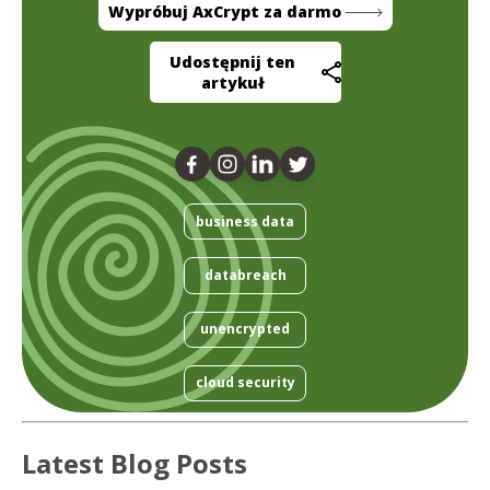
Wypróbuj AxCrypt za darmo
Udostępnij ten
artykuł
business data
databreach
unencrypted
cloud security
Latest Blog Posts