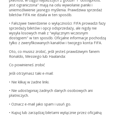
płatność w ciągu najbliższych 2 godzin" i "dostępność
jest ograniczona" mają na celu wywołanie paniki i
uniemożliwienie jasnego myślenia. Prawdziwa sprzedaż
biletów FIFA nie działa w ten sposób.
• Fałszywe twierdzenie o wyłączności: FIFA prowadzi fazy
sprzedaży biletów i opcji odsprzedaży, ale nigdy nie
wysyła losowych maili z "wyłącznym wczesnym
dostępem" w ten sposób. Oficjalne informacje pochodzą
tylko z zweryfikowanych kanałów i twojego konta FIFA.
Oto, co musisz zrobić, jeśli jesteś prawdziwym fanem
Ronaldo, Messiego lub Haalanda:
Co powinieneś zrobić
Jeśli otrzymasz taki e-mail:
• Nie klikaj w żadne linki.
• Nie udostępniaj żadnych danych osobowych ani
płatniczych.
• Oznacz e-mail jako spam i usuń go.
• Kupuj lub zarządzaj biletami wyłącznie przez oficjalną