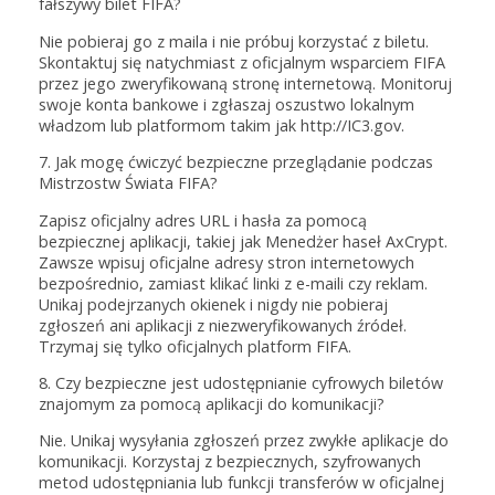
fałszywy bilet FIFA?
Nie pobieraj go z maila i nie próbuj korzystać z biletu.
Skontaktuj się natychmiast z oficjalnym wsparciem FIFA
przez jego zweryfikowaną stronę internetową. Monitoruj
swoje konta bankowe i zgłaszaj oszustwo lokalnym
władzom lub platformom takim jak http://IC3.gov.
7. Jak mogę ćwiczyć bezpieczne przeglądanie podczas
Mistrzostw Świata FIFA?
Zapisz oficjalny adres URL i hasła za pomocą
bezpiecznej aplikacji, takiej jak Menedżer haseł AxCrypt.
Zawsze wpisuj oficjalne adresy stron internetowych
bezpośrednio, zamiast klikać linki z e-maili czy reklam.
Unikaj podejrzanych okienek i nigdy nie pobieraj
zgłoszeń ani aplikacji z niezweryfikowanych źródeł.
Trzymaj się tylko oficjalnych platform FIFA.
8. Czy bezpieczne jest udostępnianie cyfrowych biletów
znajomym za pomocą aplikacji do komunikacji?
Nie. Unikaj wysyłania zgłoszeń przez zwykłe aplikacje do
komunikacji. Korzystaj z bezpiecznych, szyfrowanych
metod udostępniania lub funkcji transferów w oficjalnej