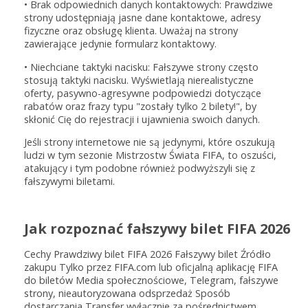
• Brak odpowiednich danych kontaktowych: Prawdziwe
strony udostępniają jasne dane kontaktowe, adresy
fizyczne oraz obsługę klienta. Uważaj na strony
zawierające jedynie formularz kontaktowy.
• Niechciane taktyki nacisku: Fałszywe strony często
stosują taktyki nacisku. Wyświetlają nierealistyczne
oferty, pasywno-agresywne podpowiedzi dotyczące
rabatów oraz frazy typu "zostały tylko 2 bilety!", by
skłonić Cię do rejestracji i ujawnienia swoich danych.
Jeśli strony internetowe nie są jedynymi, które oszukują
ludzi w tym sezonie Mistrzostw Świata FIFA, to oszuści,
atakujący i tym podobne również podwyższyli się z
fałszywymi biletami.
Jak rozpoznać fałszywy bilet FIFA 2026
Cechy Prawdziwy bilet FIFA 2026 Fałszywy bilet Źródło
zakupu Tylko przez FIFA.com lub oficjalną aplikację FIFA
do biletów Media społecznościowe, Telegram, fałszywe
strony, nieautoryzowana odsprzedaż Sposób
dostarczania Transfer wyłącznie za pośrednictwem