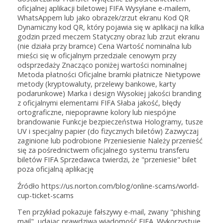
oficjalnej aplikacji biletowej FIFA Wysyłane e-mailem,
WhatsAppem lub jako obrazek/zrzut ekranu Kod QR
Dynamiczny kod QR, który pojawia się w aplikacji na kilka
godzin przed meczem Statyczny obraz lub zrzut ekranu
(nie działa przy bramce) Cena Wartość nominalna lub
mieści się w oficjalnym przedziale cenowym przy
odsprzedaży Znacząco poniżej wartości nominalnej
Metoda płatności Oficjalne bramki płatnicze Nietypowe
metody (kryptowaluty, przelewy bankowe, karty
podarunkowe) Marka i design Wysokiej jakości branding
z oficjalnymi elementami FIFA Słaba jakość, błędy
ortograficzne, niepoprawne kolory lub niespójne
brandowanie Funkcje bezpieczeństwa Hologramy, tusze
UV i specjalny papier (do fizycznych biletów) Zazwyczaj
zaginione lub podrobione Przeniesienie Należy przenieść
się za pośrednictwem oficjalnego systemu transferu
biletów FIFA Sprzedawca twierdzi, że "przeniesie" bilet
poza oficjalną aplikację
Źródło https://us.norton.com/blog/online-scams/world-
cup-ticket-scams
Ten przykład pokazuje fałszywy e-mail, zwany "phishing
mail", udając prawdziwą wiadomość FIFA. Wykorzystuje