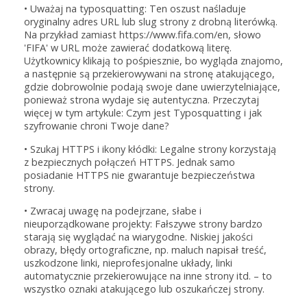
• Uważaj na typosquatting: Ten oszust naśladuje
oryginalny adres URL lub slug strony z drobną literówką.
Na przykład zamiast https://www.fifa.com/en, słowo
'FIFA' w URL może zawierać dodatkową literę.
Użytkownicy klikają to pośpiesznie, bo wygląda znajomo,
a następnie są przekierowywani na stronę atakującego,
gdzie dobrowolnie podają swoje dane uwierzytelniające,
ponieważ strona wydaje się autentyczna. Przeczytaj
więcej w tym artykule: Czym jest Typosquatting i jak
szyfrowanie chroni Twoje dane?
• Szukaj HTTPS i ikony kłódki: Legalne strony korzystają
z bezpiecznych połączeń HTTPS. Jednak samo
posiadanie HTTPS nie gwarantuje bezpieczeństwa
strony.
• Zwracaj uwagę na podejrzane, słabe i
nieuporządkowane projekty: Fałszywe strony bardzo
starają się wyglądać na wiarygodne. Niskiej jakości
obrazy, błędy ortograficzne, np. maluch napisał treść,
uszkodzone linki, nieprofesjonalne układy, linki
automatycznie przekierowujące na inne strony itd. – to
wszystko oznaki atakującego lub oszukańczej strony.