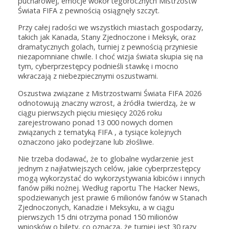
pucharowej, emocje wokół tegorocznych Mistrzostw
Świata FIFA z pewnością osiągnęły szczyt.
Przy całej radości we wszystkich miastach gospodarzy,
takich jak Kanada, Stany Zjednoczone i Meksyk, oraz
dramatycznych golach, turniej z pewnością przyniesie
niezapomniane chwile. I choć wizja świata skupia się na
tym, cyberprzestępcy podnieśli stawkę i mocno
wkraczają z niebezpiecznymi oszustwami.
Oszustwa związane z Mistrzostwami Świata FIFA 2026
odnotowują znaczny wzrost, a źródła twierdzą, że w
ciągu pierwszych pięciu miesięcy 2026 roku
zarejestrowano ponad 13 000 nowych domen
związanych z tematyką FIFA , a tysiące kolejnych
oznaczono jako podejrzane lub złośliwe.
Nie trzeba dodawać, że to globalne wydarzenie jest
jednym z najłatwiejszych celów, jakie cyberprzestępcy
mogą wykorzystać do wykorzystywania kibiców i innych
fanów piłki nożnej. Według raportu The Hacker News,
spodziewanych jest prawie 6 milionów fanów w Stanach
Zjednoczonych, Kanadzie i Meksyku, a w ciągu
pierwszych 15 dni otrzyma ponad 150 milionów
wniosków o bilety, co oznacza, że turniej jest 30 razy