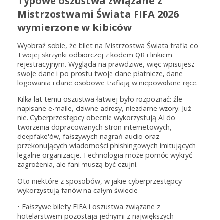
Typowe oszustwa związane z
Mistrzostwami Świata FIFA 2026
wymierzone w kibiców
Wyobraź sobie, że bilet na Mistrzostwa Świata trafia do
Twojej skrzynki odbiorczej z kodem QR i linkiem
rejestracyjnym. Wygląda na prawdziwe, więc wpisujesz
swoje dane i po prostu twoje dane płatnicze, dane
logowania i dane osobowe trafiają w niepowołane ręce.
Kilka lat temu oszustwa łatwiej było rozpoznać: źle
napisane e-maile, dziwne adresy, niezdarne wzory. Już
nie. Cyberprzestępcy obecnie wykorzystują AI do
tworzenia dopracowanych stron internetowych,
deepfake'ów, fałszywych nagrań audio oraz
przekonujących wiadomości phishingowych imitujących
legalne organizacje. Technologia może pomóc wykryć
zagrożenia, ale fani muszą być czujni.
Oto niektóre z sposobów, w jakie cyberprzestępcy
wykorzystują fanów na całym świecie.
• Fałszywe bilety FIFA i oszustwa związane z
hotelarstwem pozostają jednymi z największych