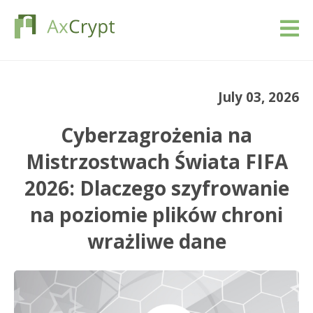
Pobierać
July 03, 2026
Wycena
Cyberzagrożenia na
Nasz produkt
Mistrzostwach Świata FIFA
2026: Dlaczego szyfrowanie
Branże
na poziomie plików chroni
Zasoby
wrażliwe dane
Blog
Zaloguj się