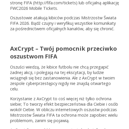
stronę FIFA (http://fifa.com/tickets) lub oficjalną aplikację
FWC2026 Mobile Tickets.
Oszustowie atakują kibiców podczas Mistrzostw Świata
FIFA 2026. Bądź czujny i weryfikuj wszystkie komunikaty
za pośrednictwem oficjalnych kanałów, aby się chronić.
AxCrypt – Twój pomocnik przeciwko
oszustwom FIFA
Oszuści wiedzą, że kibice futbolu nie chcą przegapić
żadnej akcji, i polegają na tej ekscytacji, by ludzie
wciągnęli się bez zastanowienia. Ale z AxCrypt w twoim
zespole cyberprzestępcy nigdy nie znajdą otwartego
celu.
Korzystanie z AxCrypt to coś więcej niż tylko ochrona
siebie; To tworzy efekt bezpieczeństwa dla Ciebie i osób
wokół Ciebie. W obliczu internetowych oszustw podczas
Mistrzostw Świata FIFA ta ochrona może zapobiec wielu
problemom, zanim się pojawią.