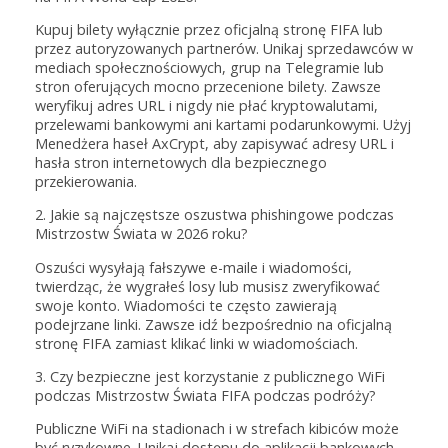
Kupuj bilety wyłącznie przez oficjalną stronę FIFA lub
przez autoryzowanych partnerów. Unikaj sprzedawców w
mediach społecznościowych, grup na Telegramie lub
stron oferujących mocno przecenione bilety. Zawsze
weryfikuj adres URL i nigdy nie płać kryptowalutami,
przelewami bankowymi ani kartami podarunkowymi. Użyj
Menedżera haseł AxCrypt, aby zapisywać adresy URL i
hasła stron internetowych dla bezpiecznego
przekierowania.
2. Jakie są najczęstsze oszustwa phishingowe podczas
Mistrzostw Świata w 2026 roku?
Oszuści wysyłają fałszywe e-maile i wiadomości,
twierdząc, że wygrałeś losy lub musisz zweryfikować
swoje konto. Wiadomości te często zawierają
podejrzane linki. Zawsze idź bezpośrednio na oficjalną
stronę FIFA zamiast klikać linki w wiadomościach.
3. Czy bezpieczne jest korzystanie z publicznego WiFi
podczas Mistrzostw Świata FIFA podczas podróży?
Publiczne WiFi na stadionach i w strefach kibiców może
być ryzykowne. Unikaj dostępu do aplikacji bankowych