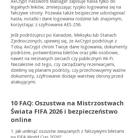
AxCrypt Password Manager zapisuje hasła tylko do
legalnych linków, zmniejszając ryzyko logowania się na
fałszywe strony. Pozwala także bezpiecznie udostępniać
hasła, notatki i dane logowania rodzinie lub znajomym,
korzystając z szyfrowania AES-256.
Jeśli podróżujesz po Kanadzie, Meksyku lub Stanach
Zjednoczonych, upewnij się, że AxCrypt podróżuje z
Tobą. AxCrypt chroni Twoje dane logowania, dokumenty
podróżne, potwierdzenia biletów oraz pliki osobowe,
nawet na nieznanych sieciach czy publicznym Wi-Fi.
Niezależnie od tego, czy zarządzamy rezerwacjami,
dzielimy się planami podróży, czy przechowujemy ważne
dokumenty, szyfrowanie dodaje warstwę obrony przed
atakującymi.
10 FAQ: Oszustwa na Mistrzostwach
Świata FIFA 2026 i bezpieczeństwo
online
1. Jak uniknąć oszustw związanych z fałszywymi biletami
na FIFA World Cup 2026?