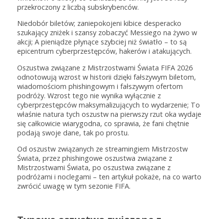
przekroczony z liczbą subskrybenców.
Niedobór biletów; zaniepokojeni kibice desperacko
szukający zniżek i szansy zobaczyć Messiego na żywo w
akcji; A pieniądze płynące szybciej niż światło – to są
epicentrum cyberprzestępców, hakerów i atakujących.
Oszustwa związane z Mistrzostwami Świata FIFA 2026
odnotowują wzrost w historii dzięki fałszywym biletom,
wiadomościom phishingowym i fałszywym ofertom
podróży. Wzrost tego nie wynika wyłącznie z
cyberprzestępców maksymalizujących to wydarzenie; To
właśnie natura tych oszustw na pierwszy rzut oka wydaje
się całkowicie wiarygodna, co sprawia, że fani chętnie
podają swoje dane, tak po prostu.
Od oszustw związanych ze streamingiem Mistrzostw
Świata, przez phishingowe oszustwa związane z
Mistrzostwami Świata, po oszustwa związane z
podróżami i noclegami – ten artykuł pokaże, na co warto
zwrócić uwagę w tym sezonie FIFA.