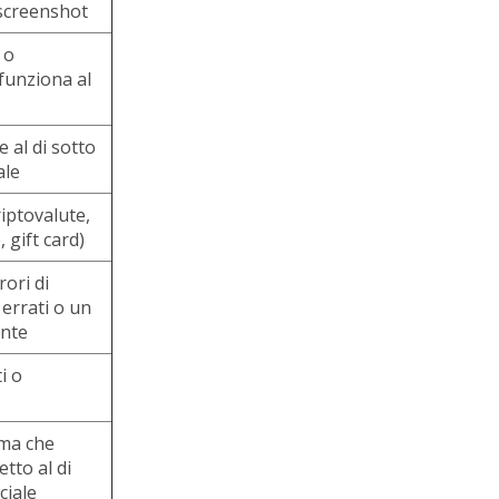
screenshot
 o
funziona al
 al di sotto
ale
riptovalute,
 gift card)
rori di
 errati o un
ente
i o
rma che
ietto al di
ciale