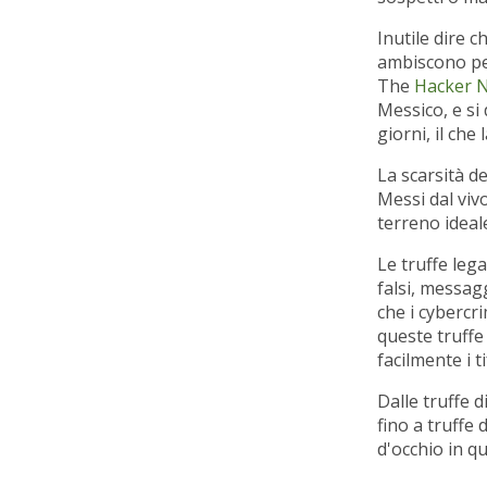
Inutile dire c
ambiscono per
The
Hacker 
Messico, e si 
giorni, il che 
La scarsità dei
Messi dal vivo
terreno ideale
Le truffe lega
falsi, messag
che i cybercr
queste truffe
facilmente i t
Dalle truffe 
fino a truffe 
d'occhio in q