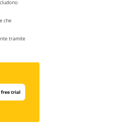
includono
e che
ente tramite