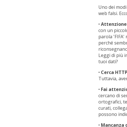
Uno dei modi 
web falsi. Ecc
•
Attenzione
con un piccol
parola 'FIFA' 
perché sembra
riconsegnano 
Leggi di più i
tuoi dati?
•
Cerca HTTPS
Tuttavia, ave
•
Fai attenzi
cercano di sem
ortografici, 
curati, colleg
possono indic
•
Mancanza d