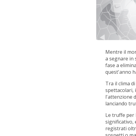
Mentre il mon
a segnare in 
fase a elimin
quest'anno ha
Tra il clima d
spettacolari,
l'attenzione d
lanciando tru
Le truffe pe
significativo
registrati olt
sospetti o mal