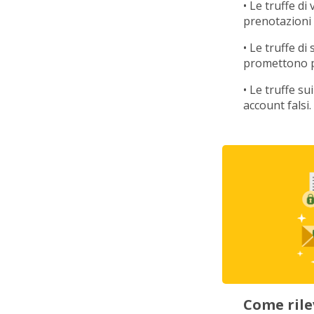
• Le truffe d
prenotazioni d
• Le truffe d
promettono pa
• Le truffe s
account falsi.
Come rile