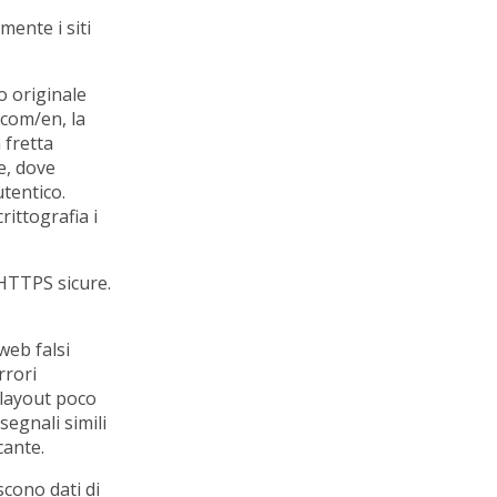
mente i siti
o originale
.com/en, la
 fretta
e, dove
tentico.
rittografia i
 HTTPS sicure.
 web falsi
rrori
, layout poco
segnali simili
cante.
iscono dati di