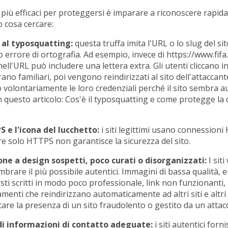
più efficaci per proteggersi è imparare a riconoscere rapida
o cosa cercare:
 al typosquatting:
questa truffa imita l'URL o lo slug del sit
o errore di ortografia. Ad esempio, invece di https://www.fifa
nell'URL può includere una lettera extra. Gli utenti cliccano in
no familiari, poi vengono reindirizzati al sito dell'attaccant
volontariamente le loro credenziali perché il sito sembra au
n questo articolo: Cos'è il typosquatting e come protegge la c
 e l'icona del lucchetto:
i siti legittimi usano connessioni
re solo HTTPS non garantisce la sicurezza del sito.
one a design sospetti, poco curati o disorganizzati:
I siti
brare il più possibile autentici. Immagini di bassa qualità, e
testi scritti in modo poco professionale, link non funzionanti
amenti che reindirizzano automaticamente ad altri siti e altri 
are la presenza di un sito fraudolento o gestito da un attac
i informazioni di contatto adeguate:
i siti autentici forn