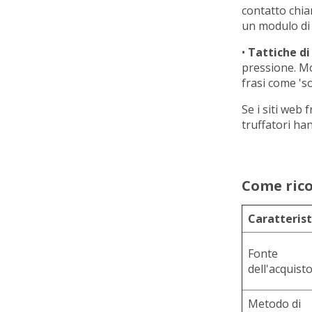
contatto chiar
un modulo di 
•
Tattiche di
pressione. Mo
frasi come 'sol
Se i siti web
truffatori han
Come rico
Caratterist
Fonte
dell'acquist
Metodo di