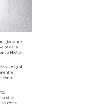
imo giocatore
olta della
ondo FIFA di
ico – e i gol
a mentre
 livello,
nto
ono stati
alati come