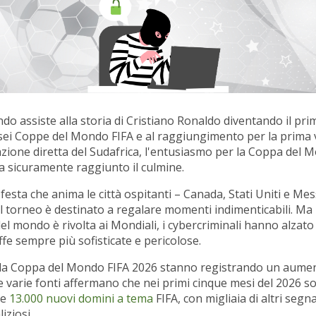
do assiste alla storia di Cristiano Ronaldo diventando il pr
sei Coppe del Mondo FIFA e al raggiungimento per la prima v
azione diretta del Sudafrica, l'entusiasmo per la Coppa del M
 sicuramente raggiunto il culmine.
i festa che anima le città ospitanti – Canada, Stati Uniti e Mess
 il torneo è destinato a regalare momenti indimenticabili. M
el mondo è rivolta ai Mondiali, i cybercriminali hanno alzato il
ffe sempre più sofisticate e pericolose.
r la Coppa del Mondo FIFA 2026 stanno registrando un aume
, e varie fonti affermano che nei primi cinque mesi del 2026 s
re
13.000 nuovi domini a tema
FIFA, con migliaia di altri segn
iziosi.