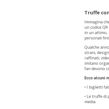
Truffe co
Immagina che 
un codice QR e
in un attimo, 
personali fin
Qualche anno f
strani, design
raffinati, vid
imitano organ
fan devono co
Ecco alcuni m
• I biglietti 
• Le truffe d
media.