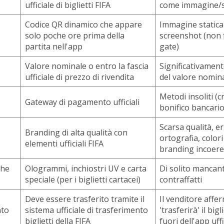
ufficiale di biglietti FIFA
come immagine/
Codice QR dinamico che appare
Immagine statica
solo poche ore prima della
screenshot (non 
partita nell'app
gate)
Valore nominale o entro la fascia
Significativamente
ufficiale di prezzo di rivendita
del valore nomin
Metodi insoliti (c
Gateway di pagamento ufficiali
bonifico bancario,
Scarsa qualità, er
Branding di alta qualità con
ortografia, colori
elementi ufficiali FIFA
branding incoer
che
Ologrammi, inchiostri UV e carta
Di solito mancant
speciale (per i biglietti cartacei)
contraffatti
Deve essere trasferito tramite il
Il venditore affe
nto
sistema ufficiale di trasferimento
'trasferirà' il bigl
biglietti della FIFA
fuori dell'app uffi