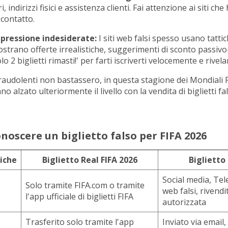
i, indirizzi fisici e assistenza clienti. Fai attenzione ai siti ch
contatto.
 pressione indesiderate:
I siti web falsi spesso usano tattic
strano offerte irrealistiche, suggerimenti di sconto passivo
o 2 biglietti rimasti!' per farti iscriverti velocemente e rivelar
 fraudolenti non bastassero, in questa stagione dei Mondiali F
no alzato ulteriormente il livello con la vendita di biglietti fal
noscere un biglietto falso per FIFA 2026
iche
Biglietto Real FIFA 2026
Biglietto
Social media, Tel
Solo tramite FIFA.com o tramite
web falsi, rivend
o
l'app ufficiale di biglietti FIFA
autorizzata
Trasferito solo tramite l'app
Inviato via emai