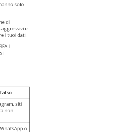
e hanno solo
he di
-aggressivi e
e i tuoi dati.
IFA i
si.
 falso
egram, siti
ita non
l, WhatsApp o