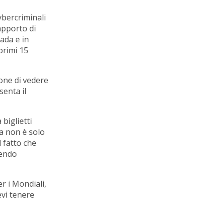
cybercriminali
apporto di
nada e in
 primi 15
sione di vedere
senta il
 biglietti
ma non è solo
l fatto che
cendo
r i Mondiali,
evi tenere