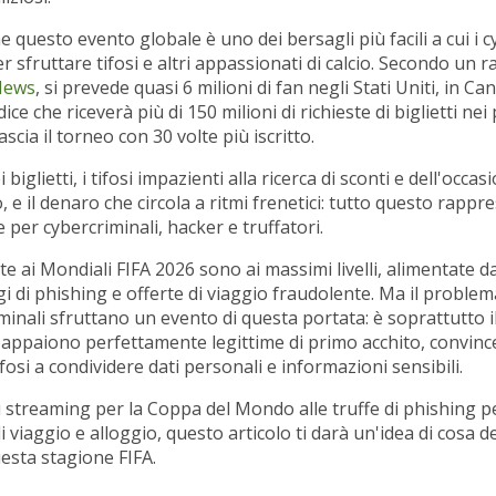
he questo evento globale è uno dei bersagli più facili a cui i 
 sfruttare tifosi e altri appassionati di calcio. Secondo un r
News
, si prevede quasi 6 milioni di fan negli Stati Uniti, in Ca
dice che riceverà più di 150 milioni di richieste di biglietti nei
lascia il torneo con 30 volte più iscritto.
 biglietti, i tifosi impazienti alla ricerca di sconti e dell'occa
, e il denaro che circola a ritmi frenetici: tutto questo rappre
 per cybercriminali, hacker e truffatori.
te ai Mondiali FIFA 2026 sono ai massimi livelli, alimentate da
gi di phishing e offerte di viaggio fraudolente. Ma il proble
iminali sfruttano un evento di questa portata: è soprattutto i
 appaiono perfettamente legittime di primo acchito, convin
ifosi a condividere dati personali e informazioni sensibili.
di streaming per la Coppa del Mondo alle truffe di phishing pe
di viaggio e alloggio, questo articolo ti darà un'idea di cosa d
uesta stagione FIFA.