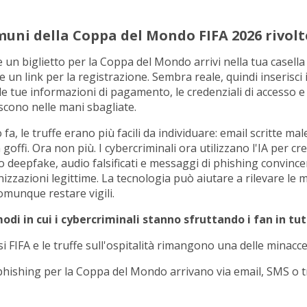
muni della Coppa del Mondo FIFA 2026 rivolte
un biglietto per la Coppa del Mondo arrivi nella tua casella
 un link per la registrazione. Sembra reale, quindi inserisci i 
le tue informazioni di pagamento, le credenziali di accesso e 
iscono nelle mani sbagliate.
a, le truffe erano più facili da individuare: email scritte male
 goffi. Ora non più. I cybercriminali ora utilizzano l'IA per cr
eo deepfake, audio falsificati e messaggi di phishing convince
izzazioni legittime. La tecnologia può aiutare a rilevare le m
munque restare vigili.
odi in cui i cybercriminali stanno sfruttando i fan in tu
falsi FIFA e le truffe sull'ospitalità rimangono una delle minacc
i phishing per la Coppa del Mondo arrivano via email, SMS o t