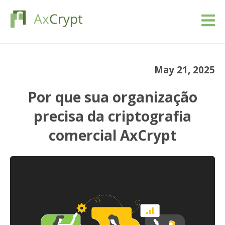
Descarregar
May 21, 2025
Preços
Por que sua organização
O nosso produto
precisa da criptografia
comercial AxCrypt
Indústrias
Recursos
Blog
Iniciar sessão