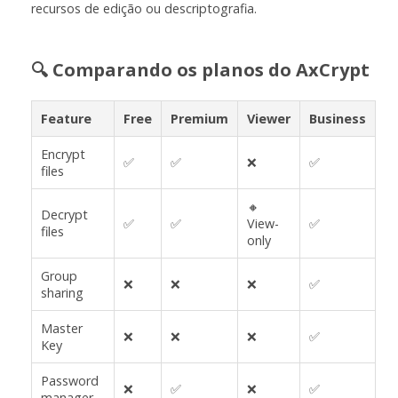
recursos de edição ou descriptografia.
🔍 Comparando os planos do AxCrypt
Feature
Free
Premium
Viewer
Business
Encrypt
✅
✅
❌
✅
files
🔸
Decrypt
✅
✅
View-
✅
files
only
Group
❌
❌
❌
✅
sharing
Master
❌
❌
❌
✅
Key
Password
❌
✅
❌
✅
manager