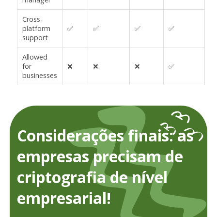
Cross-
platform
✅
✅
✅
✅
support
Allowed
for
❌
❌
❌
✅
businesses
Considerações finais: as
empresas precisam de
criptografia de nível
empresarial!