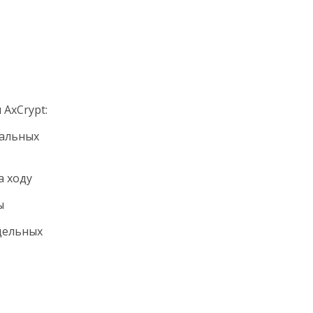
AxCrypt:
уальных
а ходу
ы
дельных