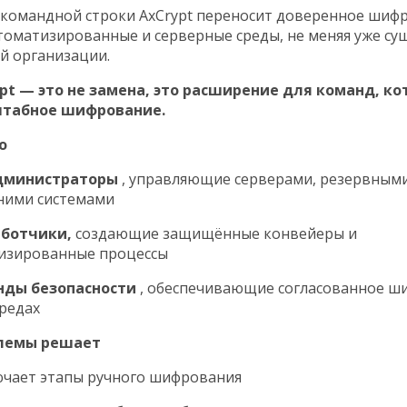
командной строки AxCrypt переносит доверенное шиф
втоматизированные и серверные среды, не меняя уже 
й организации.
ypt — это не замена, это расширение для команд, к
штабное шифрование.
о
дминистраторы
, управляющие серверами, резервным
ними системами
аботчики,
создающие защищённые конвейеры и
изированные процессы
нды безопасности
, обеспечивающие согласованное ш
средах
лемы решает
чает этапы ручного шифрования