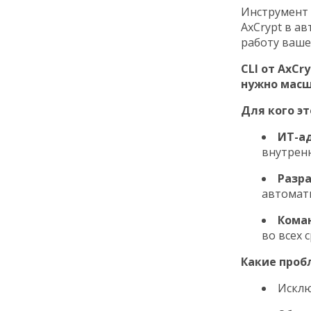
Инструмент 
AxCrypt в а
работу ваше
CLI от AxCr
нужно мас
Для кого эт
ИТ-а
внутрен
Разр
автомат
Кома
во всех 
Какие проб
Исклю