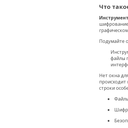
Что тако
Инструмент
шифрование 
графическому
Подумайте о
Инстру
файлы 
интерф
Нет окна дл
происходит 
строки особ
Файлы
Шифро
Безоп