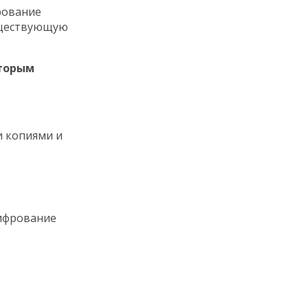
рование
существующую
оторым
и копиями и
ифрование