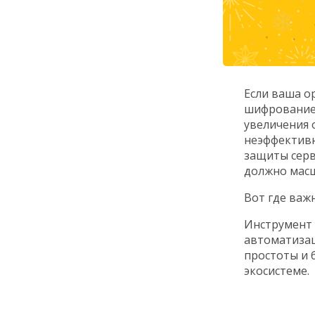
Если ваша о
шифрование 
увеличения 
неэффектив
защиты сер
должно масш
Вот где важ
Инструмент 
автоматизац
простоты и 
экосистеме.