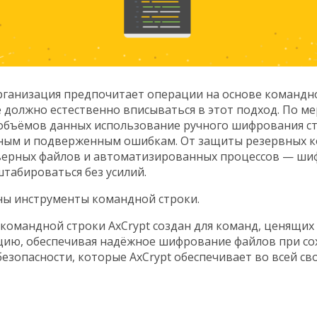
рганизация предпочитает операции на основе командно
должно естественно вписываться в этот подход. По ме
объёмов данных использование ручного шифрования с
ным и подверженным ошибкам. От защиты резервных к
верных файлов и автоматизированных процессов — ши
табироваться без усилий.
ны инструменты командной строки.
командной строки AxCrypt создан для команд, ценящих
ию, обеспечивая надёжное шифрование файлов при со
безопасности, которые AxCrypt обеспечивает во всей св