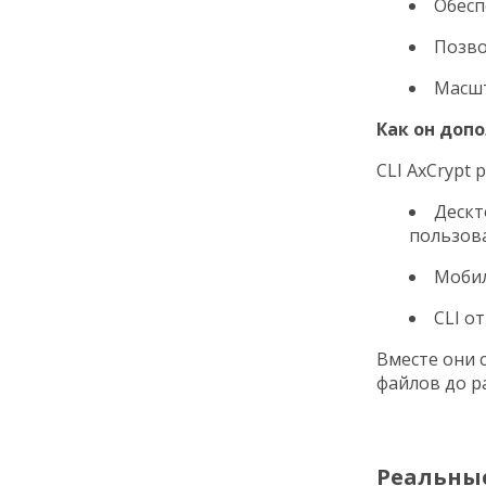
Обесп
Позво
Масшт
Как он допо
CLI AxCrypt
Дескт
пользов
Мобил
CLI о
Вместе они 
файлов до р
Реальные