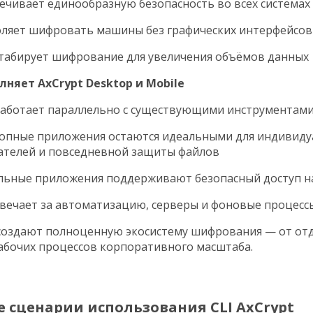
ечивает единообразную безопасность во всех системах
ляет шифровать машины без графических интерфейсов
абирует шифрование для увеличения объёмов данных
лняет AxCrypt Desktop и Mobile
 работает параллельно с существующими инструментами 
опные приложения остаются идеальными для индивид
ателей и повседневной защиты файлов
ьные приложения поддерживают безопасный доступ н
твечает за автоматизацию, серверы и фоновые процесс
создают полноценную экосистему шифрования — от от
абочих процессов корпоративного масштаба.
 сценарии использования CLI AxCrypt