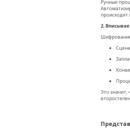
Ручные проц
Автоматизир
происходит 
2. Вписыва
Шифрование 
Сцен
Запла
Конве
Проце
Это значит,
второстепен
Представ