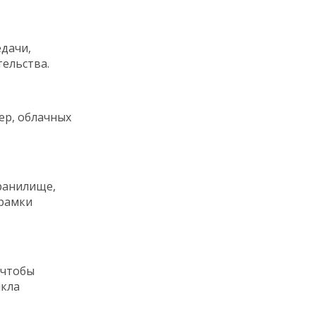
дачи,
ельства.
ер, облачных
ранилище,
 рамки
 чтобы
икла