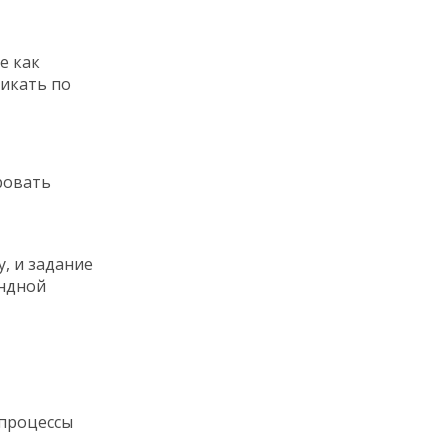
е как
ликать по
ровать
у, и задание
андной
 процессы