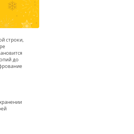
й строки,
ре
тановится
опий до
фрование
хранении
оей