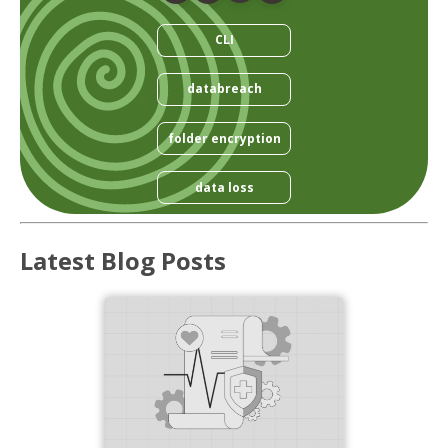
CLI
databreach
folder encryption
data loss
Latest Blog Posts