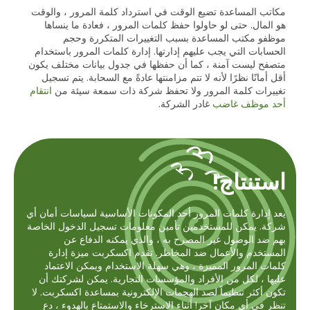
مكاتب المساعدة تضيع الوقت في استرداد كلمة المرور ، والوقت
هو المال. حتى لو حاولوا حفظ كلمات المرور ، فعادة ما ينساها
موظفو مكتب المساعدة بسبب التغييرات المتكررة وحجم
الحسابات التي يجب عليهم إدارتها. إدارة كلمات المرور باستخدام
متصفح ليست آمنة ، كما أن حفظها في جدول بيانات مختلف يكون
أقل أمانًا نظرًا لأنه لا تتم مزامنتها عادةً مع السحابة. يتم تسجيل
تغييرات كلمة المرور ولا تحفظ شركة ذات سمعة سيئة من
انتقام
أحد موظف غاضب
غادر الشركة.
استنتاج!
يعد إدارة كلمات المرور أحد المكونات الأساسية لسياسات أمان أي
شركة. يمكن للمستخدمين تأمين معلومات تسجيل الدخول الخاصة
بهم ضد الوصول غير المصرح به ، والذي يمكنه الدفاع عن
المستخدم والأعمال ضد المخاطر. تقدم اكسكربت ميزة إدارة
كلمات المرور المميزة ، وهي سهلة الاستخدام ويمكن الاعتماد
عليها ، لكل من الأفراد والمؤسسات التجارية. يمكن لشركتك أن
تكون أكثر تنظيماً لصد الهجمات الإلكترونية بمساعدة اكسكربت. لا
تنظر في أي مكان آخر! أثناء الاسترخاء والاستمتاع بالهدوء ، دع