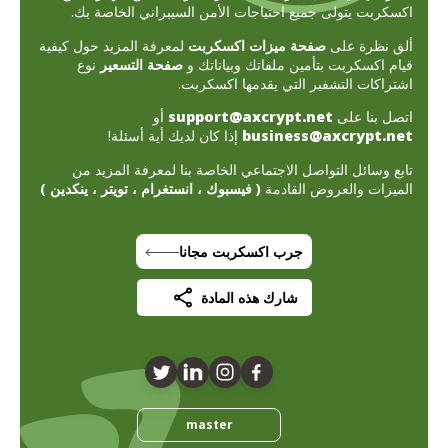
اكسكربت يتولى جميع احتياجات الأمن السيبراني الخاصة بك.
ألق نظرة على
صفحة ميزات اكسكربت
لمعرفة المزيد حول كيفية
قيام اكسكربت بتأمين ملفاتك وبياناتك و
صفحة التسعير
نوع
اشتراكات التشفير التي يقدمها اكسكربت.
اتصل بنا على
support@axcrypt.net
أو
business@axcrypt.net
إذا كان لديك أية أسئلة!
تابع وسائل التواصل الاجتماعي الخاصة بنا لمعرفة المزيد من
الميزات والعروض القادمة
(
فيسبوك
،
انستغرام
،
تويتر
،
ينكدين
)
جرب اكسكربت مجانا
شارك هذه المادة
master