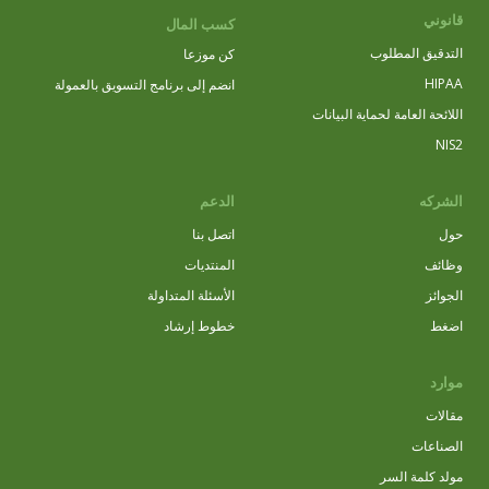
قانوني
كسب المال
التدقيق المطلوب
كن موزعا
HIPAA
انضم إلى برنامج التسويق بالعمولة
اللائحة العامة لحماية البيانات
NIS2
الشركه
الدعم
حول
اتصل بنا
وظائف
المنتديات
الجوائز
الأسئلة المتداولة
اضغط
خطوط إرشاد
موارد
مقالات
الصناعات
مولد كلمة السر