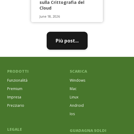
sulla Crittografia del
Cloud
June 18, 2026
Più post...
PRODOTTI
SCARICA
Funzionalità
Windows
Premium
Mac
Impresa
Linux
Prezziario
Android
Ios
LEGALE
GUADAGNA SOLDI