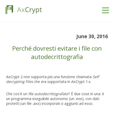
Scarica
June 30, 2016
Prezziario
Perché dovresti evitare i file con
Il nostro prodotto
autodecrittografia
Settori
AxCrypt 2 non supporta più una funzione chiamata
Self
decrypting Files
che era supportata in AxCrypt 1.x.
Risorse
Che cos'è un
file autodecrittografato
? È due cose in una: è
Blog
un programma eseguibile autonomo (un .exe), con dati
protetti (un file .axx) incorporati o aggiunti ad esso.
Registrati