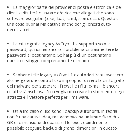
La maggior parte dei provider di posta elettronica e dei
client si rifiuterà di inviare e/o ricevere allegati che sono
software eseguibili (.exe, .bat, .cmd, .com, ecc.). Questa è
una cosa buona! Ma cattiva anche per gli onesti auto-
decrittatori.
La crittografia legacy AxCrypt 1.x supporta solo le
password, quindi hai ancora il problema di trasmettere la
password al destinatario. Se hai più di un destinatario,
questo ti sfugge completamente di mano.
Sebbene i file legacy AxCrypt 1.x autodecifranti avessero
alcune garanzie contro l'uso improprio, ovvero la crittografia
del malware per superare i firewall e i filtri e-mail, è ancora
un'attività rischiosa. Non vogliamo creare lo strumento degli
attrezzi e il vettore perfetti per il malware.
Un altro caso d'uso sono i backup autonomi. In teoria
non è una cattiva idea, ma Windows ha un limite fisso di 2
GB di dimensione di qualsiasi file .exe , quindi non è
possibile eseguire backup di grandi dimensioni in questo