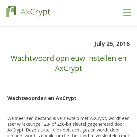
Downloaden
July 25, 2016
Prijs
Wachtwoord opnieuw instellen en
Ons product
AxCrypt
Industrieën
Wachtwoorden en AxCrypt
Bronnen
Blog
Wanneer een bestand is versleuteld met AxCrypt, wordt een
zeer willekeurige 128- of 256-bit sleutel gegenereerd door
AxCrypt. Deze sleutel, die nooit echt gezien wordt door
Schrijf in
iemand, wordt gebruikt om het bestand te versleutelen met