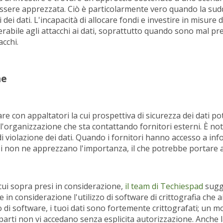
ssere apprezzata. Ciò è particolarmente vero quando la sud
 dei dati. L'incapacità di allocare fondi e investire in misure d
nerabile agli attacchi ai dati, soprattutto quando sono mal pr
acchi.
ne
re con appaltatori la cui prospettiva di sicurezza dei dati p
ll'organizzazione che sta contattando fornitori esterni. È no
 di violazione dei dati. Quando i fornitori hanno accesso a in
ssi non ne apprezzano l'importanza, il che potrebbe portare a
i cui sopra presi in considerazione,
il team di Techiespad
sugg
in considerazione l'utilizzo di software di crittografia che 
o di software, i tuoi dati sono fortemente crittografati; un 
parti non vi accedano senza esplicita autorizzazione. Anche l