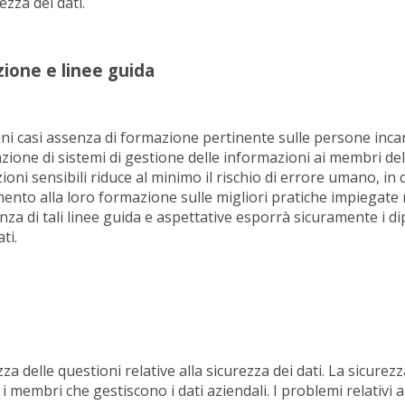
ezza dei dati.
one e linee guida
ni casi assenza di formazione pertinente sulle persone incaric
ione di sistemi di gestione delle informazioni ai membri de
oni sensibili riduce al minimo il rischio di errore umano, in
ento alla loro formazione sulle migliori pratiche impiegate n
nza di tali linee guida e aspettative esporrà sicuramente i di
ti.
a
a delle questioni relative alla sicurezza dei dati. La sicurez
i i membri che gestiscono i dati aziendali. I problemi relativi