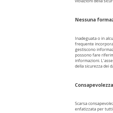
violazioni della sicur
Nessuna formazi
Inadeguata o in alcu
frequente incorporaz
gestiscono informazi
possono fare riferim
informazioni. L'asse
della sicurezza dei da
Consapevolezz
Scarsa consapevolezz
enfatizzata per tutt