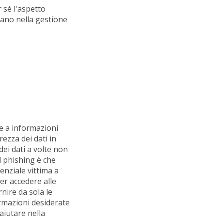
 sé l'aspetto
mano nella gestione
re a informazioni
rezza dei dati in
dei dati a volte non
l phishing è che
enziale vittima a
per accedere alle
rnire da sola le
ormazioni desiderate
 aiutare nella