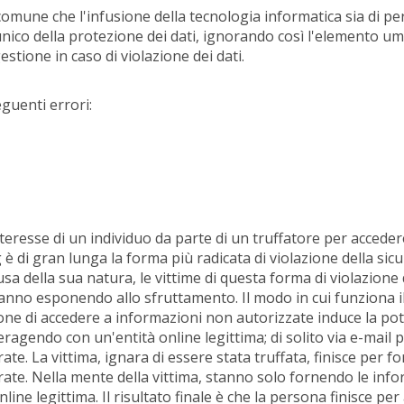
comune che l'infusione della tecnologia informatica sia di per
'unico della protezione dei dati, ignorando così l'elemento u
gestione in caso di violazione dei dati.
eguenti errori:
teresse di un individuo da parte di un truffatore per accede
g è di gran lunga la forma più radicata di violazione della sicu
sa della sua natura, le vittime di questa forma di violazione 
anno esponendo allo sfruttamento. Il modo in cui funziona i
zione di accedere a informazioni non autorizzate induce la pot
eragendo con un'entità online legittima; di solito via e-mail 
te. La vittima, ignara di essere stata truffata, finisce per fo
ate. Nella mente della vittima, stanno solo fornendo le inf
ine legittima. Il risultato finale è che la persona finisce per