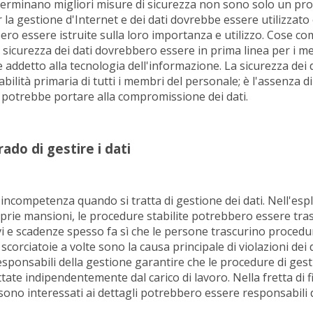
terminano migliori misure di sicurezza non sono solo un prob
 la gestione d'Internet e dei dati dovrebbe essere utilizzato
ro essere istruite sulla loro importanza e utilizzo. Cose co
 sicurezza dei dati dovrebbero essere in prima linea per i m
 addetto alla tecnologia dell'informazione. La sicurezza dei
ilità primaria di tutti i membri del personale; è l'assenza di
potrebbe portare alla compromissione dei dati.
ado di gestire i dati
 incompetenza quando si tratta di gestione dei dati. Nell'es
prie mansioni, le procedure stabilite potrebbero essere tras
ivi e scadenze spesso fa sì che le persone trascurino proced
corciatoie a volte sono la causa principale di violazioni dei d
esponsabili della gestione garantire che le procedure di gest
ttate indipendentemente dal carico di lavoro. Nella fretta di fin
ono interessati ai dettagli potrebbero essere responsabili di 