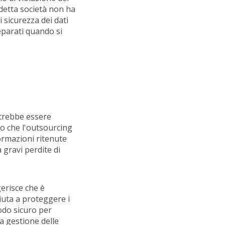
detta società non ha
i sicurezza dei dati
eparati quando si
otrebbe essere
to che l'outsourcing
formazioni ritenute
 gravi perdite di
erisce che è
aiuta a proteggere i
modo sicuro per
a gestione delle