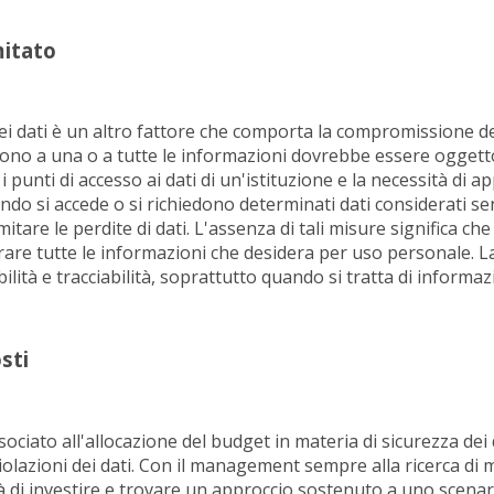
imitato
 dei dati è un altro fattore che comporta la compromissione dei
ono a una o a tutte le informazioni dovrebbe essere oggetto
 punti di accesso ai dati di un'istituzione e la necessità di appl
ndo si accede o si richiedono determinati dati considerati sen
itare le perdite di dati. L'assenza di tali misure significa c
are tutte le informazioni che desidera per uso personale. La
ità e tracciabilità, soprattutto quando si tratta di informazi
sti
ciato all'allocazione del budget in materia di sicurezza dei d
iolazioni dei dati. Con il management sempre alla ricerca di 
ità di investire e trovare un approccio sostenuto a uno scenari