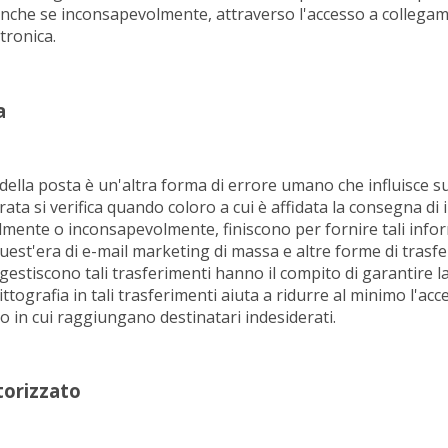
 anche se inconsapevolmente, attraverso l'accesso a collega
ttronica.
a
ella posta è un'altra forma di errore umano che influisce su
rata si verifica quando coloro a cui è affidata la consegna di
almente o inconsapevolmente, finiscono per fornire tali info
quest'era di e-mail marketing di massa e altre forme di trasf
gestiscono tali trasferimenti hanno il compito di garantire la
rittografia in tali trasferimenti aiuta a ridurre al minimo l'acces
o in cui raggiungano destinatari indesiderati.
torizzato