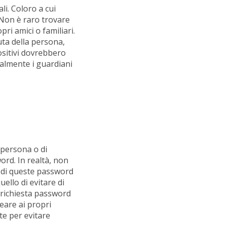
li. Coloro a cui
. Non è raro trovare
pri amici o familiari.
uta della persona,
positivi dovrebbero
ralmente i guardiani
persona o di
ord. In realtà, non
ua di queste password
ello di evitare di
i richiesta password
eare ai propri
te per evitare