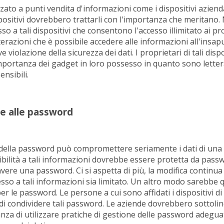
ato a punti vendita d'informazioni come i dispositivi azienda
ispositivi dovrebbero trattarli con l'importanza che meritano
o a tali dispositivi che consentono l'accesso illimitato ai pro
erazioni che è possibile accedere alle informazioni all'insap
violazione della sicurezza dei dati. I proprietari di tali dis
'importanza dei gadget in loro possesso in quanto sono lette
ensibili.
ve alle password
ella password può compromettere seriamente i dati di una 
ibilità a tali informazioni dovrebbe essere protetta da passw
i avere una password. Ci si aspetta di più, la modifica contin
esso a tali informazioni sia limitato. Un altro modo sarebbe qu
er le password. Le persone a cui sono affidati i dispositivi d
i condividere tali password. Le aziende dovrebbero sottolin
nza di utilizzare pratiche di gestione delle password adegua