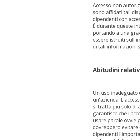
Accesso non autorizz
sono affidati tali d
dipendenti con access
È durante queste int
portando a una grave 
essere istruiti sull
di tali informazioni s
Abitudini relati
Un uso inadeguato d
un'azienda. L'access
si tratta più solo d
garantisce che l'acc
usare parole ovvie p
dovrebbero evitare d
dipendenti l'importa