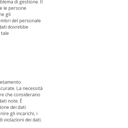
lema di gestione. Il
 e le persone
me gli
embri del personale
 dati dovrebbe
 tale
pletamento
curate. La necessità
ure che considerano
ati note. È
ione dei dati
ire gli incarichi, i
violazioni dei dati.