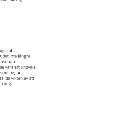
ags data.
t det inte längre
 lösenord
lle vara att undvika
r som begär
ällda vikten av att
trång.