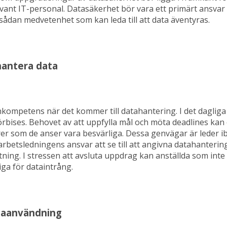
ant IT-personal. Datasäkerhet bör vara ett primärt ansvar fö
sådan medvetenhet som kan leda till att data äventyras.
hantera data
 inkompetens när det kommer till datahantering. I det daglig
förbises. Behovet av att uppfylla mål och möta deadlines kan
er som de anser vara besvärliga. Dessa genvägar är leder ib
arbetsledningens ansvar att se till att angivna datahanterin
tning. I stressen att avsluta uppdrag kan anställda som int
iga för dataintrång.
taanvändning