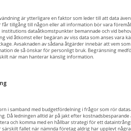
dning är ytterligare en faktor som leder till att data även
får tillgång till någon eller all information bör vara föremå
institutions dataåtkomstpunkter bemannade och vid behov 
ing vid åtkomst eller begäran av viss data som anses vara k
ckage. Avsaknaden av sådana åtgärder innebär att vem som 
mation de så önskar för personligt bruk. Begränsning medf
skilt när man hanterar känslig information.
ing
rn i samband med budgetfördelning i frågor som rör datas
rång. Då ledningen alltid är på jakt efter kostnadsbesparand
stera och komma med en hållbar strategi för ett dataintrång
 särskilt fallet när nämnda företag aldrig har upplevt någr