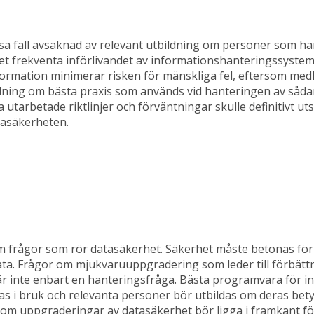
 vissa fall avsaknad av relevant utbildning om personer som ha
et frekventa införlivandet av informationshanteringssyste
formation minimerar risken för mänskliga fel, eftersom m
bildning om bästa praxis som används vid hanteringen av såda
utarbetade riktlinjer och förväntningar skulle definitivt uts
tasäkerheten.
 frågor som rör datasäkerhet. Säkerhet måste betonas för
ta. Frågor om mjukvaruuppgradering som leder till förbätt
r inte enbart en hanteringsfråga. Bästa programvara för in
as i bruk och relevanta personer bör utbildas om deras bet
om uppgraderingar av datasäkerhet bör ligga i framkant fö