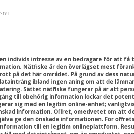
 fel:
n individs intresse av en bedragare för att få ti
mation. Nätfiske är den överlägset mest föra
ott på det här området. På grund av dess natur
ataintrång ibland ingen aning om att de lämnar 
atering. Sättet nätfiske fungerar på är att pe
llgång till obehörig information lockar det potenti
erar sig med en legitim online-enhet; vanligtvis
skad information. Offret, omedvetet om att de 
själva ge den önskade informationen. För offret
nformation till en legitim onlineplattform. Resul
r till med dataintrånget, om än omedvetet, gen