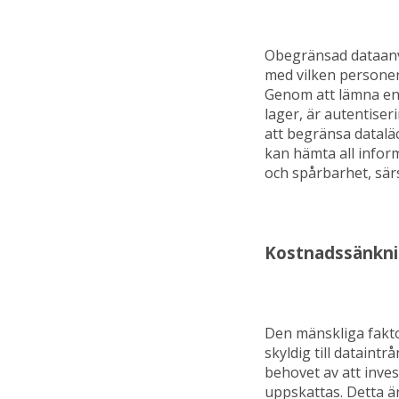
Obegränsad dataanvän
med vilken personer 
Genom att lämna en 
lager, är autentiser
att begränsa datalä
kan hämta all infor
och spårbarhet, sär
Kostnadssänkn
Den mänskliga fakto
skyldig till dataint
behovet av att inve
uppskattas. Detta är