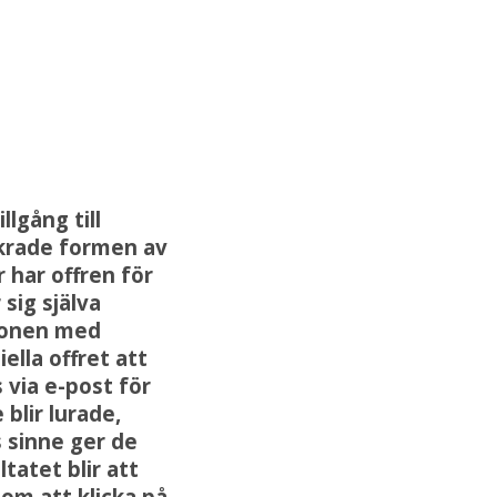
llgång till
nkrade formen av
 har offren för
sig själva
rsonen med
ella offret att
 via e-post för
blir lurade,
s sinne ger de
tatet blir att
om att klicka på