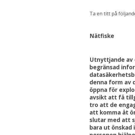
Ta en titt på följande
Nätfiske
Utnyttjande av e
begränsad infor
datasäkerhetsbr
denna form av d
öppna för explo
avsikt att få ti
tro att de engag
att komma åt ön
slutar med att 
bara ut önskad i
personen hjälpe