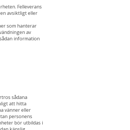
rheten. Felleverans
n avsiktligt eller
ner som hanterar
nvändningen av
r sådan information
rtros sådana
igt att hitta
na vänner eller
utan personens
nheter bör utbildas i
ådan känslig