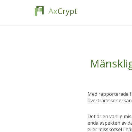
Mänskli
Med rapporterade fa
överträdelser erkän
Det är en vanlig mis
enda aspekten av da
eller misskötsel i h