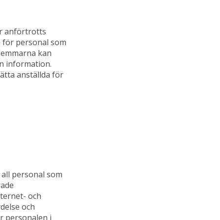
r anförtrotts
m för personal som
edlemmarna kan
n information.
ätta anställda för
 all personal som
rade
ternet- och
ydelse och
r personalen i