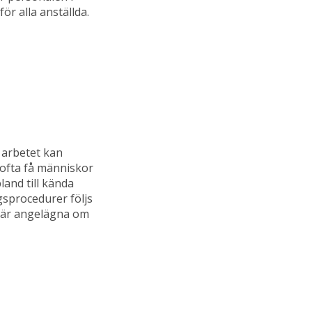
r alla anställda.
a arbetet kan
 ofta få människor
land till kända
gsprocedurer följs
e är angelägna om