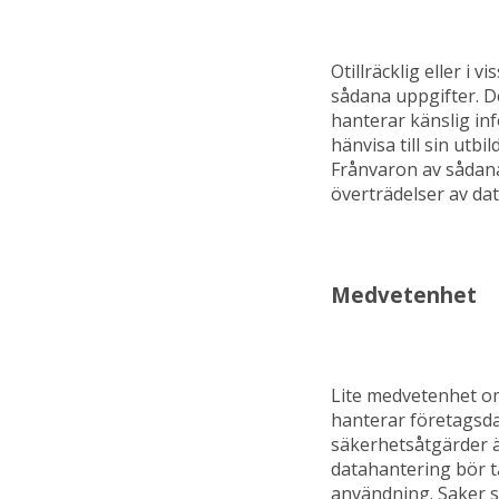
Otillräcklig eller i
sådana uppgifter. D
hanterar känslig in
hänvisa till sin ut
Frånvaron av sådana 
överträdelser av da
Medvetenhet
Lite medvetenhet om
hanterar företagsda
säkerhetsåtgärder ä
datahantering bör t
användning. Saker s