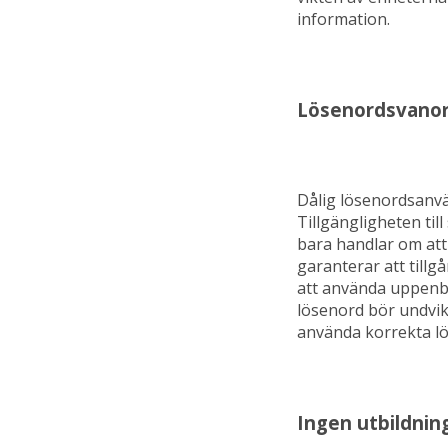
information.
Lösenordsvano
Dålig lösenordsanvä
Tillgängligheten til
bara handlar om att
garanterar att tillg
att använda uppenba
lösenord bör undvika
använda korrekta l
Ingen utbildning