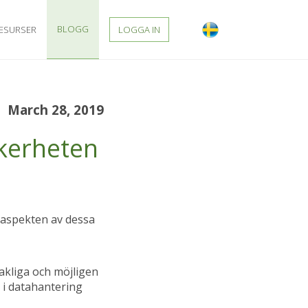
BLOGG
ESURSER
LOGGA IN
March 28, 2019
kerheten
 aspekten av dessa
sakliga och möjligen
 i datahantering