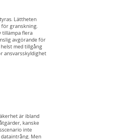
tyras. Lättheten
l för granskning.
tillämpa flera
änslig avgörande för
helst med tillgång
ör ansvarsskyldighet
äkerhet är ibland
e åtgärder, kanske
sscenario inte
a dataintrång. Men