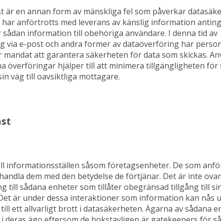
st är en annan form av mänskliga fel som påverkar datasäke
 har anförtrotts med leverans av känslig information antinge
 sådan information till obehöriga användare. I denna tid av
 via e-post och andra former av dataöverföring har perso
 mandat att garantera säkerheten för data som skickas. A
a överföringar hjälper till att minimera tillgängligheten fö
in väg till oavsiktliga mottagare.
mst
ll informationsställen såsom företagsenheter. De som anfö
andla dem med den betydelse de förtjänar. Det är inte ovanl
ng till sådana enheter som tillåter obegränsad tillgång till si
Det är under dessa interaktioner som information kan nås 
 till ett allvarligt brott i datasäkerheten. Ägarna av sådana e
 i deras ägo eftersom de bokstavligen är gatekeepers för s