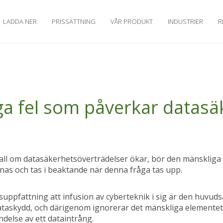
LADDA NER
PRISSÄTTNING
VÅR PRODUKT
INDUSTRIER
R
ga fel som påverkar datasä
ll om datasäkerhetsöverträdelser ökar, bör den mänskliga
nas och tas i beaktande när denna fråga tas upp.
suppfattning att infusion av cyberteknik i sig är den huvud
taskydd, och därigenom ignorerar det mänskliga elementet
ändelse av ett dataintrång.