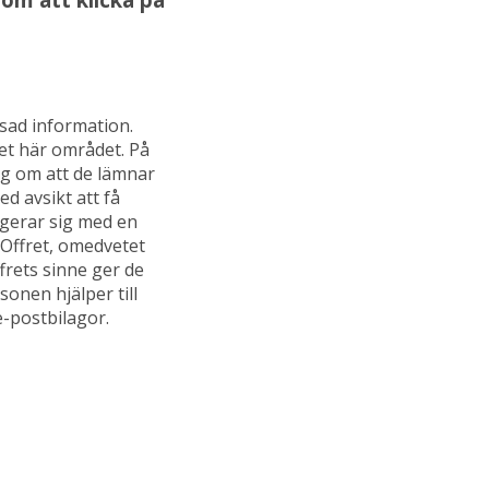
nsad information.
et här området. På
ng om att de lämnar
d avsikt att få
gagerar sig med en
 Offret, omedvetet
frets sinne ger de
sonen hjälper till
e-postbilagor.