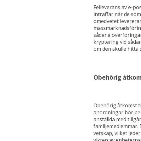
Felleverans av e-po
inträffar när de som
omedvetet levererar
massmarknadsföring
sådana överföringar
kryptering vid sådan
om den skulle hitta s
Obehörig åtko
Obehörig åtkomst ti
anordningar bör beh
anställda med tillgå
familjemedlemmar. 
vetskap, vilket leder
vikten av enheterna