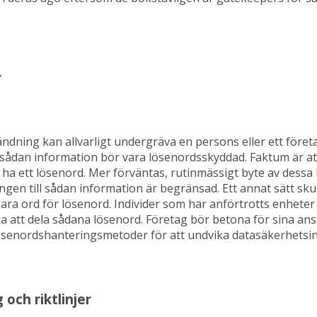
r
ndning kan allvarligt undergräva en persons eller ett föret
l sådan information bör vara lösenordsskyddad. Faktum är at
 ha ett lösenord. Mer förväntas, rutinmässigt byte av dessa
ången till sådan information är begränsad. Ett annat sätt sku
ra ord för lösenord. Individer som har anförtrotts enhete
 att dela sådana lösenord. Företag bör betona för sina anst
ösenordshanteringsmetoder för att undvika datasäkerhetsin
 och riktlinjer