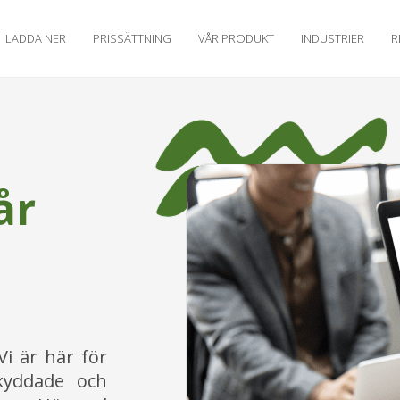
LADDA NER
PRISSÄTTNING
VÅR PRODUKT
INDUSTRIER
R
år
Vi är här för
skyddade och