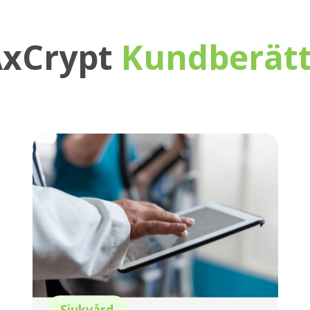
AxCrypt
Kundberätt
Sjukvård