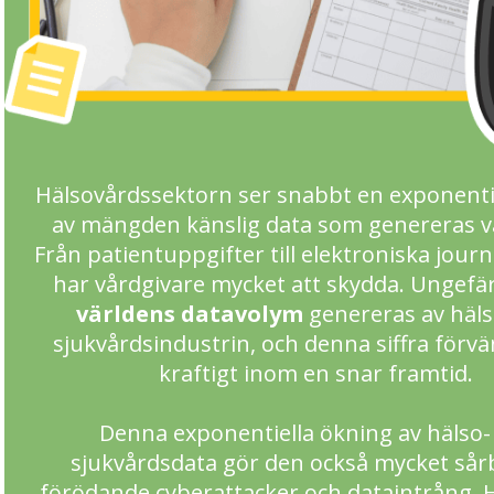
Hälsovårdssektorn ser snabbt en exponenti
av mängden känslig data som genereras va
Från patientuppgifter till elektroniska journ
har vårdgivare mycket att skydda. Ungefä
världens datavolym
genereras av häls
sjukvårdsindustrin, och denna siffra förv
kraftigt inom en snar framtid.
Denna exponentiella ökning av hälso-
sjukvårdsdata gör den också mycket sår
förödande cyberattacker och dataintrång. 