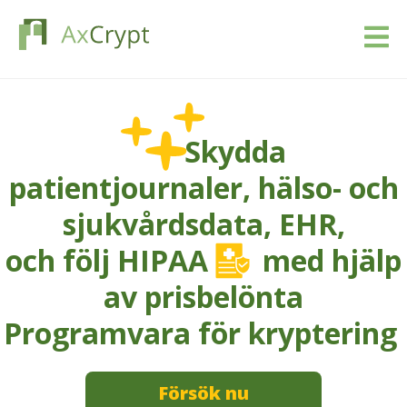
Ladda ner
Skydda
Prissättning
patientjournaler,
hälso- och
Vår produkt
sjukvårdsdata, EHR,
Industrier
och följ HIPAA
med hjälp
av prisbelönta
Resurser
Programvara för kryptering
Blogg
Logga in
Försök nu