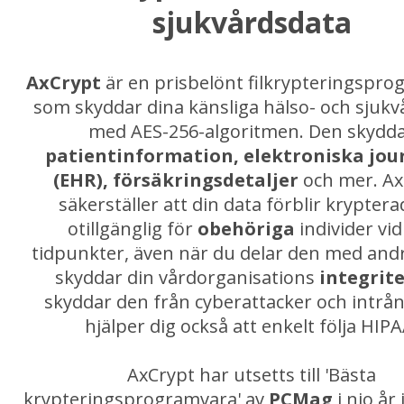
sjukvårdsdata
AxCrypt
är en prisbelönt filkrypteringspr
som skyddar dina känsliga hälso- och sjukvå
med AES-256-algoritmen. Den skydd
patientinformation, elektroniska jou
(EHR), försäkringsdetaljer
och mer. Ax
säkerställer att din data förblir krypter
otillgänglig för
obehöriga
individer vid
tidpunkter, även när du delar den med andra
skyddar din vårdorganisations
integrit
skyddar den från cyberattacker och intrå
hjälper dig också att enkelt följa HIPA
AxCrypt har utsetts till 'Bästa
krypteringsprogramvara' av
PCMag
i nio år 