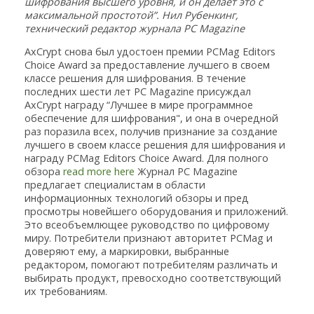
шифрования высшего уровня, и он делает это с
максимальной простотой”. Нил Рубенкинг,
технический редактор журнала PC Magazine
AxCrypt снова был удостоен премии PCMag Editors
Choice Award за предоставление лучшего в своем
классе решения для шифрования. В течение
последних шести лет PC Magazine присуждал
AxCrypt награду “Лучшее в мире программное
обеспечение для шифрования", и она в очередной
раз поразила всех, получив признание за создание
лучшего в своем классе решения для шифрования и
награду PCMag Editors Choice Award. Для полного
обзора
read more here
Журнал PC Magazine
предлагает специалистам в области
информационных технологий обзоры и пред
просмотры новейшего оборудования и приложений.
Это всеобъемлющее руководство по цифровому
миру. Потребители признают авторитет PCMag и
доверяют ему, а маркировки, выбранные
редактором, помогают потребителям различать и
выбирать продукт, превосходно соответствующий
их требованиям.