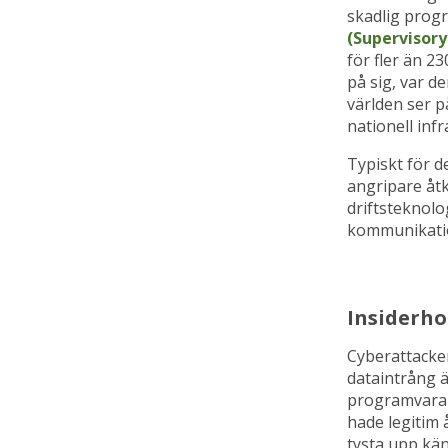
skadlig prog
(Supervisory
för fler än 
på sig, var d
världen ser 
nationell infr
Typiskt för de
angripare åtko
driftsteknolo
kommunikatio
Insiderho
Cyberattacker
dataintrång ä
programvara e
hade legitim 
tysta upp kän