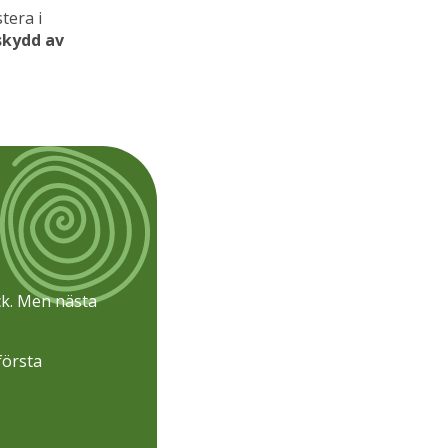
tera i
skydd av
ck. Men nästa
första