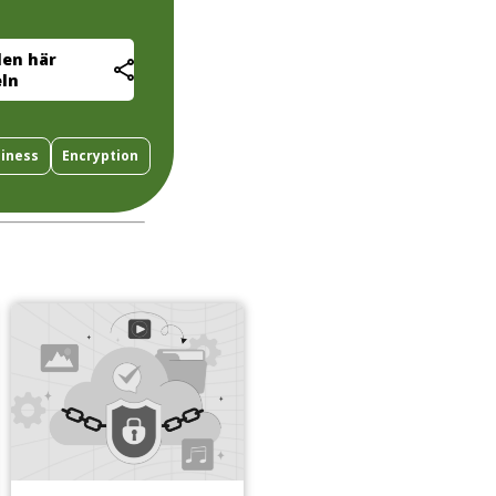
den här
eln
iness
Encryption