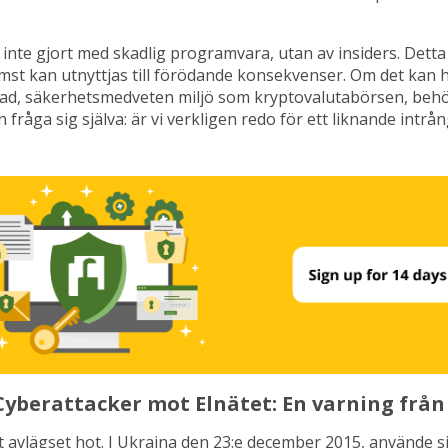
 inte gjort med skadlig programvara, utan av insiders. Detta
st kan utnyttjas till förödande konsekvenser. Om det kan 
erad, säkerhetsmedveten miljö som kryptovalutabörsen, beh
 fråga sig själva: är vi verkligen redo för ett liknande intrå
Cyberattacker mot Elnätet: En varning frå
t avlägset hot. I Ukraina den 23:e december 2015, använde s