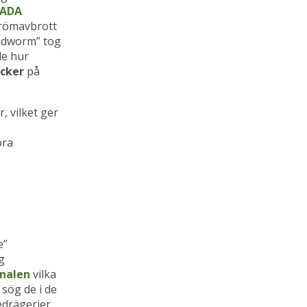
CADA
trömavbrott
andworm” tog
de hur
acker
på
, vilket ger
öra
e”
g
nalen
vilka
 sög de i de
edrägerier