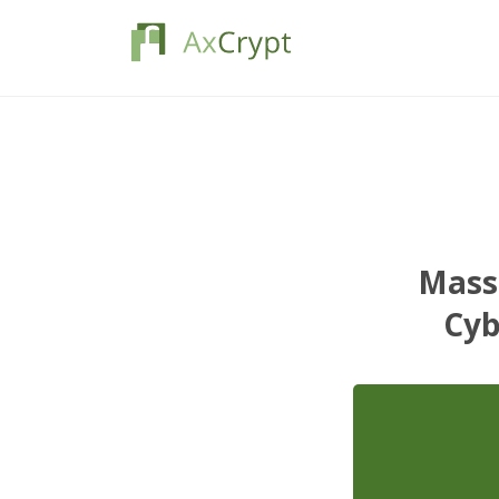
Massi
Cyb