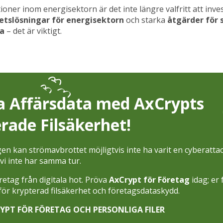
ioner inom energisektorn är det inte längre valfritt att inves
etslösningar för energisektorn
och starka
åtgärder för 
a
– det är viktigt.
a Affärsdata med AxCrypts
rade Filsäkerhet!
n kan strömavbrottet möjligtvis inte ha varit en cyberatta
i inte har samma tur.
retag från digitala hot. Pröva
AxCrypt för Företag
idag; er 
 för krypterad filsäkerhet och företagsdataskydd.
YPT FÖR FÖRETAG OCH PERSONLIGA FILER