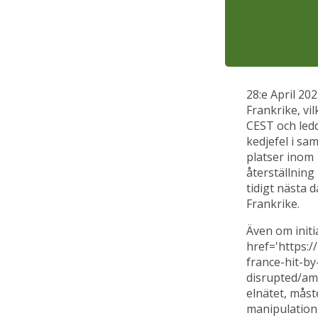
28:e April 20
Frankrike, vi
CEST och ledde
kedjefel i sa
platser inom 
återställning
tidigt nästa 
Frankrike.
Även om initia
href='https:
france-hit-b
disrupted/am
elnätet, måst
manipulation 