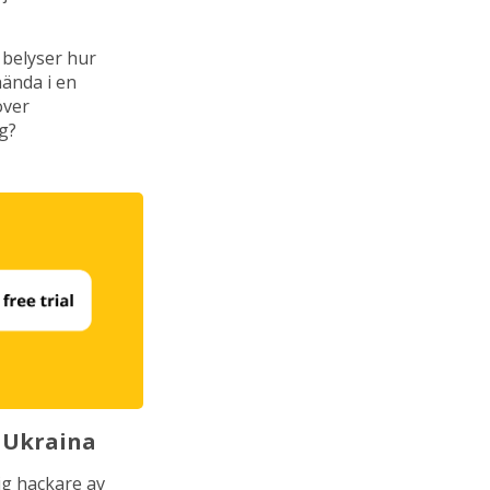
 belyser hur
hända i en
över
ng?
n Ukraina
ig hackare av