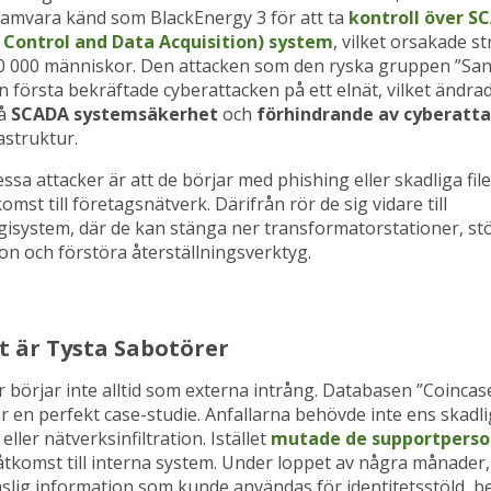
ramvara känd som BlackEnergy 3 för att ta
kontroll över S
 Control and Data Acquisition) system
, vilket orsakade s
230 000 människor. Den attacken som den ryska gruppen ”S
en första bekräftade cyberattacken på ett elnät, vilket ändra
på
SCADA systemsäkerhet
och
förhindrande av cyberatt
astruktur.
ssa attacker är att de börjar med phishing eller skadliga filer
mst till företagsnätverk. Därifrån rör de sig vidare till
gisystem, där de kan stänga ner transformatorstationer, st
n och förstöra återställningsverktyg.
t är Tysta Sabotörer
 börjar inte alltid som externa intrång. Databasen ”Coincas
r en perfekt case-studie. Anfallarna behövde inte ens skadli
ller nätverksinfiltration. Istället
mutade de supportperso
åtkomst till interna system. Under loppet av några månader,
slig information som kunde användas för identitetsstöld, b