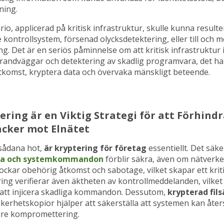
ning.
o, applicerad på kritisk infrastruktur, skulle kunna resulter
kontrollsystem, försenad olycksdetektering, eller till och 
ing. Det är en seriös påminnelse om att kritisk infrastruktur 
randväggar och detektering av skadlig programvara, det ha
åtkomst, kryptera data och övervaka mänskligt beteende.
ering är en Viktig Strategi för att Förhind
cker mot Elnätet
 sådana hot,
är kryptering för företag
essentiellt. Det säke
ata och systemkommandon
förblir säkra, även om nätverke
ockar obehörig åtkomst och sabotage, vilket skapar ett kriti
ring verifierar även äktheten av kontrollmeddelanden, vilket
 att injicera skadliga kommandon. Dessutom,
krypterad fil
kerhetskopior hjälper att säkerställa att systemen kan åters
gare kompromettering.