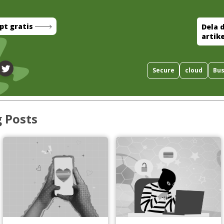
pt gratis
Dela 
artik
Secure
cloud
Bus
g Posts