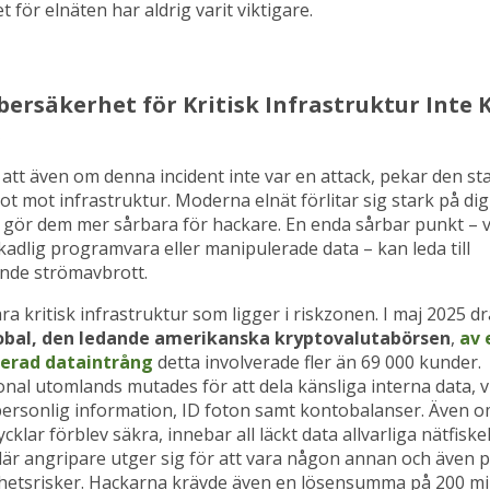
 för elnäten har aldrig varit viktigare.
bersäkerhet för Kritisk Infrastruktur Inte 
s
 att även om denna incident inte var en attack, pekar den st
t mot infrastruktur. Moderna elnät förlitar sig stark på dig
 gör dem mer sårbara för hackare. En enda sårbar punkt – v
adlig programvara eller manipulerade data – kan leda till
nde strömavbrott.
ara kritisk infrastruktur som ligger i riskzonen. I maj 2025 
obal, den ledande amerikanska kryptovalutabörsen
,
av 
terad dataintrång
detta involverade fler än 69 000 kunder.
al utomlands mutades för att dela känsliga interna data, v
personlig information, ID foton samt kontobalanser. Även 
cklar förblev säkra, innebar all läckt data allvarliga nätfiske
är angripare utger sig för att vara någon annan och även po
rhetsrisker. Hackarna krävde även en lösensumma på 200 mi