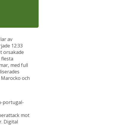
lar av
rjade 12:33
ket orsakade
flesta
mar, med full
iliserades
ån Marocko och
n-portugal-
berattack mot
. Digital