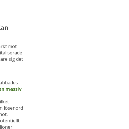
Kan
arkt mot
italiserade
are sig det
drabbades
en massiv
ilket
om lösenord
hot,
tentiellt
ljoner