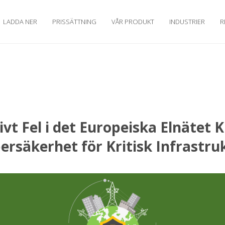
LADDA NER
PRISSÄTTNING
VÅR PRODUKT
INDUSTRIER
R
vt Fel i det Europeiska Elnätet 
ersäkerhet för Kritisk Infrastru