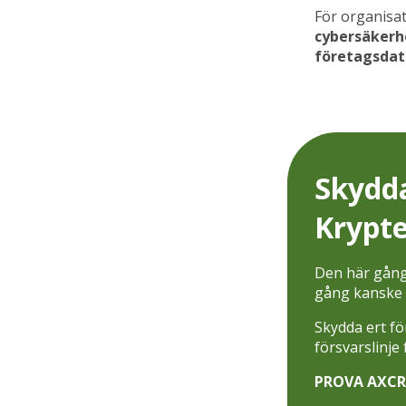
För organisat
cybersäkerh
företagsdat
Skydd
Krypte
Den här gånge
gång kanske v
Skydda ert fö
försvarslinje
PROVA AXCR