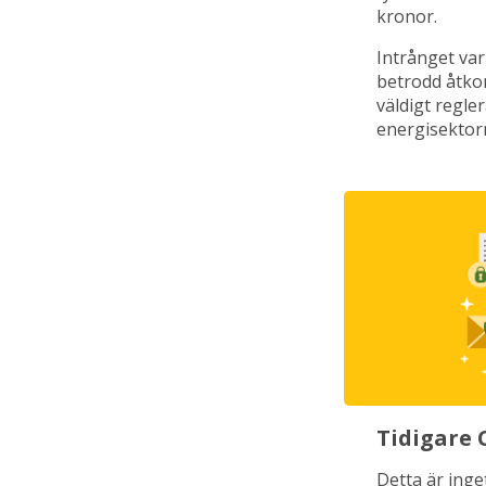
kronor.
Intrånget var
betrodd åtkom
väldigt regl
energisektorn
Tidigare 
Detta är inge