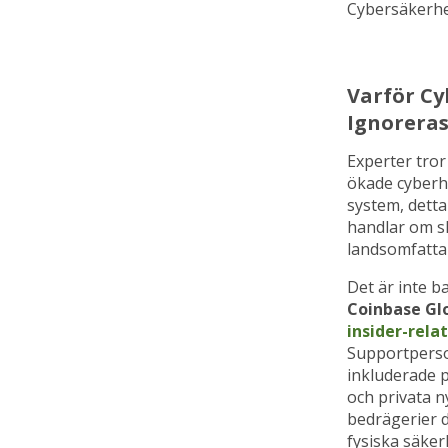
Cybersäkerhet
Varför Cy
Ignorera
Experter tror
ökade cyberho
system, detta
handlar om sk
landsomfatta
Det är inte b
Coinbase Gl
insider-rela
Supportperson
inkluderade 
och privata ny
bedrägerier d
fysiska säke