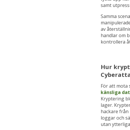
samt utpress
Samma scenari
manipulerade 
av återställn
handlar om b
kontrollera 
Hur krypt
Cyberatta
För att mota
känsliga d
Kryptering bl
lager. Krypte
hackare från
loggar och sä
utan ytterli