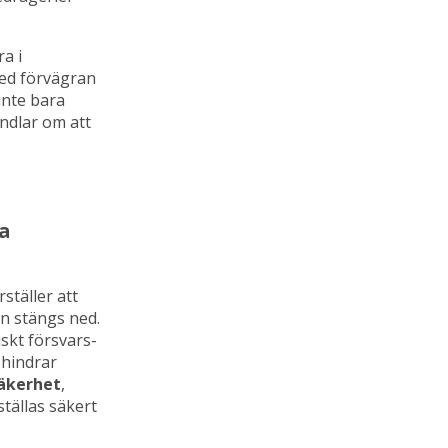
a i
med förvägran
inte bara
ndlar om att
ra
rställer att
n stängs ned.
skt försvars-
 hindrar
säkerhet
,
tällas säkert