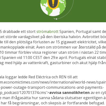
25 drabbade ett stort
strömabrott
Spanien, Portugal samt de
lket störde vardagslivet på den iberiska halvön. Avbrottet bö
 till den plötsliga förlusten av 15 gigawatt elektricitet, vil
mmankopplade elnät. Även om strömmen var återställd på de 
10 timmar förblev vissa regioner utan ström i nästan 22 tim
 i Spanien vid 11:00 CEST den 29:e april. Portugals elnät stab
dag med hjälp av vattenkraft, gasturbiner och akut hjälp fr
la loggar ledde Red Eléctrica och REN till att
//m.economictimes.com/news/international/world-news/spai
y-power-outage-transport-communications-and-payments-
p_podcast/120701374.cms'>
avvisa sannolikheten
av en cy
e man ifrågasätta hur sanna sådana slutsatser egentligen är
har få begränsningar, och skepsis är fortfarande befogad.