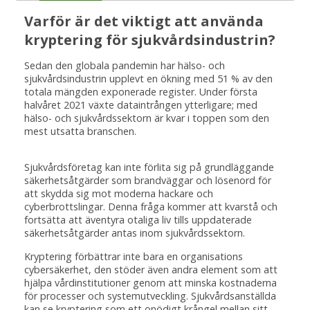
Varför är det viktigt att använda
kryptering för sjukvårdsindustrin?
Sedan den globala pandemin har hälso- och
sjukvårdsindustrin upplevt en ökning med 51 % av den
totala mängden exponerade register. Under första
halvåret 2021 växte dataintrången ytterligare; med
hälso- och sjukvårdssektorn är kvar i toppen som den
mest utsatta branschen.
Sjukvårdsföretag kan inte förlita sig på grundläggande
säkerhetsåtgärder som brandväggar och lösenord för
att skydda sig mot moderna hackare och
cyberbrottslingar. Denna fråga kommer att kvarstå och
fortsätta att äventyra otaliga liv tills uppdaterade
säkerhetsåtgärder antas inom sjukvårdssektorn.
Kryptering förbättrar inte bara en organisations
cybersäkerhet, den stöder även andra element som att
hjälpa vårdinstitutioner genom att minska kostnaderna
för processer och systemutveckling. Sjukvårdsanställda
kan se kryptering som ett onödigt krångel mellan sitt