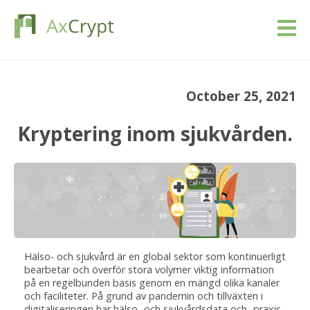
Ladda ner
October 25, 2021
Prissättning
Kryptering inom sjukvården.
Vår produkt
Industrier
Resurser
Hälso- och sjukvård är en global sektor som kontinuerligt
Blogg
bearbetar och överför stora volymer viktig information
på en regelbunden basis genom en mängd olika kanaler
Logga in
och faciliteter. På grund av pandemin och tillväxten i
digitaliseringen har hälso- och sjukvårdsdata och -praxis