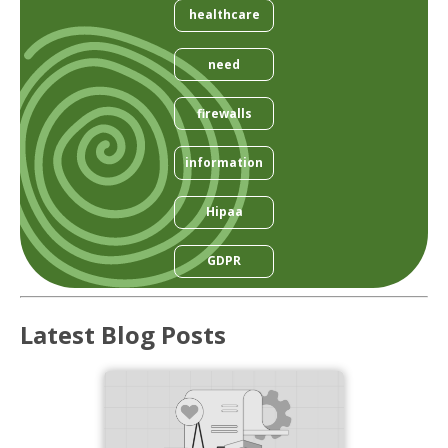
healthcare
need
firewalls
information
Hipaa
GDPR
Latest Blog Posts