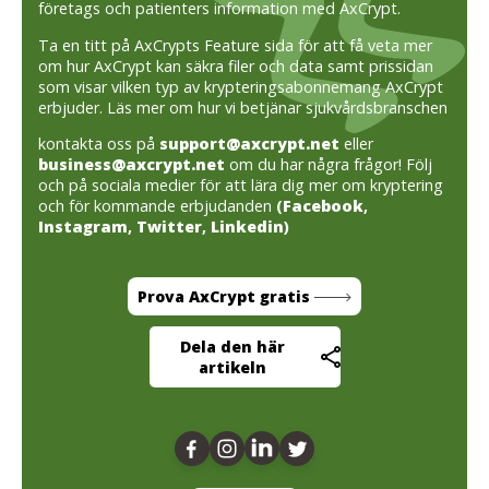
företags och patienters information med AxCrypt.
Ta en titt på AxCrypts Feature sida för att få veta mer
om hur AxCrypt kan säkra filer och data samt prissidan
som visar vilken typ av krypteringsabonnemang AxCrypt
erbjuder.
Läs mer om hur vi betjänar sjukvårdsbranschen
kontakta oss på
support@axcrypt.net
eller
business@axcrypt.net
om du har några frågor! Följ
och på sociala medier för att lära dig mer om kryptering
och för kommande erbjudanden
(
Facebook
,
Instagram
,
Twitter
,
Linkedin
)
Prova AxCrypt gratis
Dela den här
artikeln