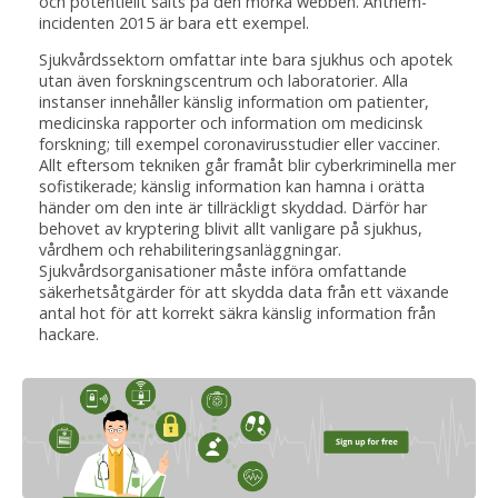
och potentiellt sålts på den mörka webben. Anthem-
incidenten 2015 är bara ett exempel.
Sjukvårdssektorn omfattar inte bara sjukhus och apotek
utan även forskningscentrum och laboratorier. Alla
instanser innehåller känslig information om patienter,
medicinska rapporter och information om medicinsk
forskning; till exempel coronavirusstudier eller vacciner.
Allt eftersom tekniken går framåt blir cyberkriminella mer
sofistikerade; känslig information kan hamna i orätta
händer om den inte är tillräckligt skyddad. Därför har
behovet av kryptering blivit allt vanligare på sjukhus,
vårdhem och rehabiliteringsanläggningar.
Sjukvårdsorganisationer måste införa omfattande
säkerhetsåtgärder för att skydda data från ett växande
antal hot för att korrekt säkra känslig information från
hackare.