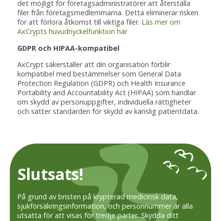
det möjligt för företagsadministratörer att återställa
filer från företagsmedlemmarna. Detta eliminerar risken
för att förlora åtkomst till viktiga filer.
Läs mer om
AxCrypts huvudnyckelfunktion här
GDPR och HIPAA-kompatibel
AxCrypt säkerställer att din organisation förblir
kompatibel med bestämmelser som General Data
Protection Regulation (GDPR) och Health Insurance
Portability and Accountability Act (HIPAA) som handlar
om skydd av personuppgifter, individuella rättigheter
och sätter standarden för skydd av känslig patientdata.
Slutsats!
På grund av bristen på krypterad medicinsk data,
sjukförsäkringsinformation, och personnummer är alla
utsatta för att visas för tredje parter. Skydda ditt