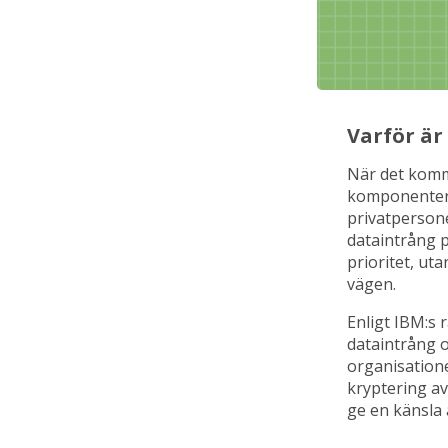
Varför är
När det komme
komponentern
privatperson
dataintrång p
prioritet, ut
vägen.
Enligt IBM:s
dataintrång 
organisatione
kryptering av
ge en känsla 