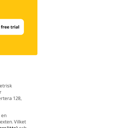
etrisk
r
ertera 128,
 en
xten. Vilket
ersätts)
och