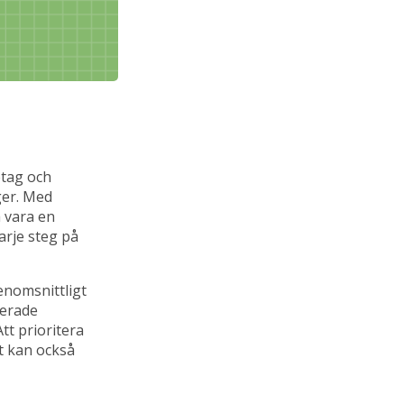
etag och
ger. Med
 vara en
arje steg på
enomsnittligt
derade
tt prioritera
et kan också