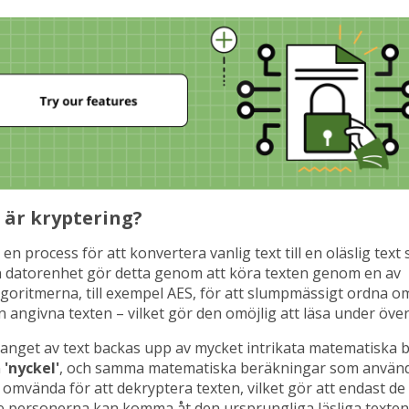
 är kryptering?
en process för att konvertera vanlig text till en oläslig text
En datorenhet gör detta genom att köra texten genom en av
goritmerna, till exempel AES, för att slumpmässigt ordna o
 angivna texten – vilket gör den omöjlig att läsa under öve
get av text backas upp av mycket intrikata matematiska 
n
'nyckel'
, och samma matematiska beräkningar som använd
 omvända för att dekryptera texten, vilket gör att endast de
e personerna kan komma åt den ursprungliga läsliga texten