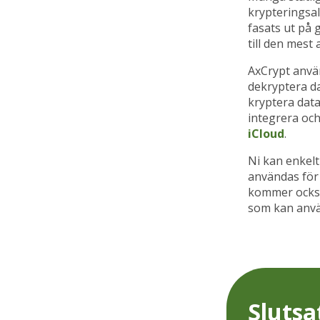
krypteringsal
fasats ut på 
till den mes
AxCrypt använ
dekryptera da
kryptera dat
integrera och
iCloud
.
Ni kan enkelt
användas för 
kommer ocks
som kan anvä
Slutsa