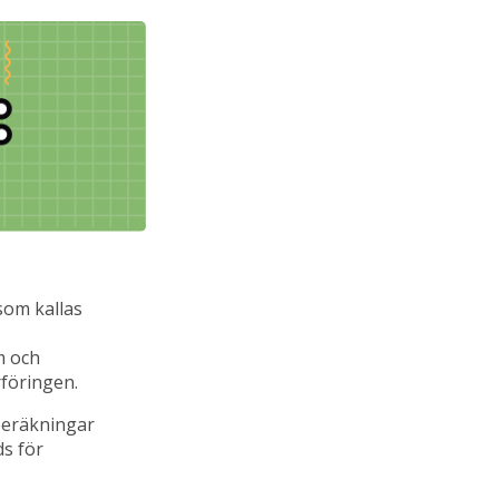
 som kallas
m och
rföringen.
beräkningar
s för
.