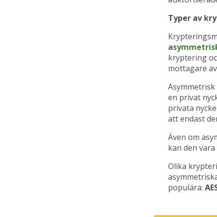
Typer av kr
Krypteringsme
asymmetris
kryptering oc
mottagare av
Asymmetrisk k
en privat nyc
privata nycke
att endast de
Även om asym
kan den vara
Olika krypter
asymmetriska
populära:
AES