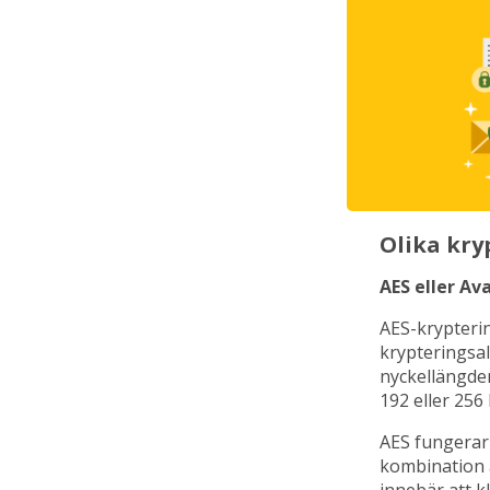
Olika kry
AES eller Av
AES-krypteri
krypteringsa
nyckellängder
192 eller 256
AES fungerar
kombination a
innebär att kl