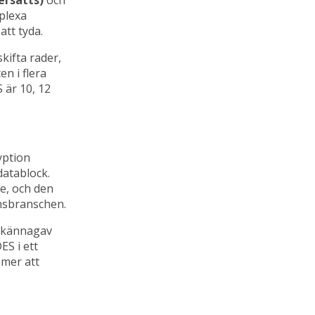
plexa
att tyda.
kifta rader,
n i flera
 är 10, 12
yption
datablock.
e, och den
ansbranschen.
llkännagav
ES i ett
mmer att