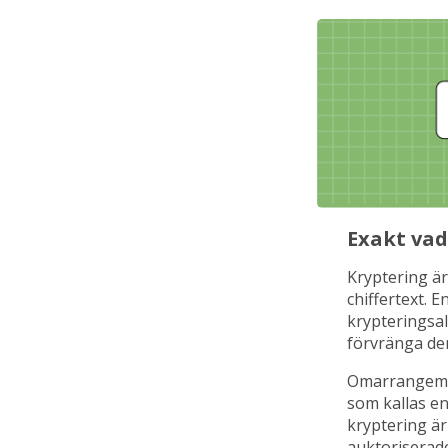
Exakt vad
Kryptering är 
chiffertext. 
krypteringsal
förvränga den
Omarrangeman
som kallas e
kryptering är
auktoriserad