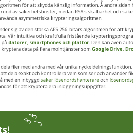
goritmen för att skydda känslig information. Å andra sidan
grund av säkerhetsbrister, medan RSA:s skalbarhet och säk
t använda asymmetriska krypteringsalgoritmen.
der sig av den starka AES 256-bitars algoritmen för att kr
ta. Vår intuitiva och kraftfulla fristående krypteringsprog
a på
datorer, smartphones och plattor
. Den kan även aut
 kryptera data på flera molntjänster som
Google Drive, Dr
 dela filer med andra med vår unika nyckeldelningsfunktion
att dela exakt och kontrollera vem som ser och använder fil
å med en inbyggd
säker lösenordshanterare
och
lösenords
ndas för att kryptera era inloggningsuppgifter.
ts!