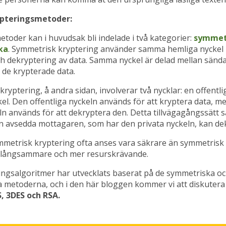
ypteringsmetoder:
toder kan i huvudsak bli indelade i två kategorier:
symmet
ka
. Symmetrisk kryptering använder samma hemliga nyckel 
h dekryptering av data. Samma nyckel är delad mellan sänd
 de krypterade data.
ryptering, å andra sidan, involverar två nycklar: en offentli
kel. Den offentliga nyckeln används för att kryptera data, 
ln används för att dekryptera den. Detta tillvägagångssätt s
n avsedda mottagaren, som har den privata nyckeln, kan de
metrisk kryptering ofta anses vara säkrare än symmetrisk 
 långsammare och mer resurskrävande.
ingsalgoritmer har utvecklats baserat på de symmetriska o
 metoderna, och i den här bloggen kommer vi att diskutera
, 3DES och RSA.