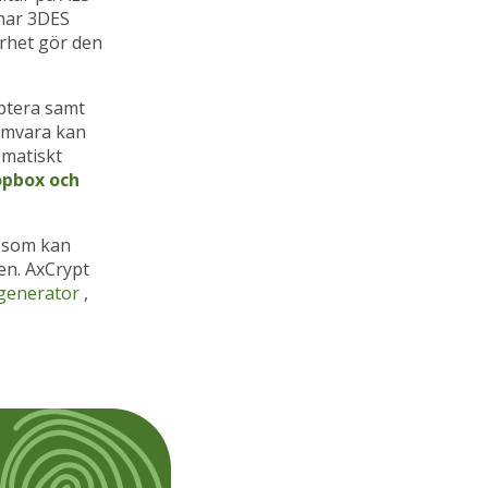
 har 3DES
erhet gör den
yptera samt
ramvara kan
omatiskt
opbox och
, som kan
en. AxCrypt
generator
,