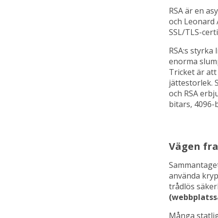
RSA är en as
och Leonard A
SSL/TLS-certi
RSA:s styrka 
enorma slumpm
Tricket är at
jättestorlek.
och RSA erbju
bitars, 4096-b
Vägen f
Sammantaget a
använda krypt
trådlös säker
(webbplatssä
Många statlig