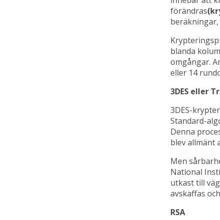
förändras
(kr
beräkningar, v
Krypteringspr
blanda kolumn
omgångar. Ant
eller 14 rundo
3DES eller T
3DES-krypteri
Standard-algo
Denna proces
blev allmänt 
Men sårbarh
National Inst
utkast till 
avskaffas och
RSA