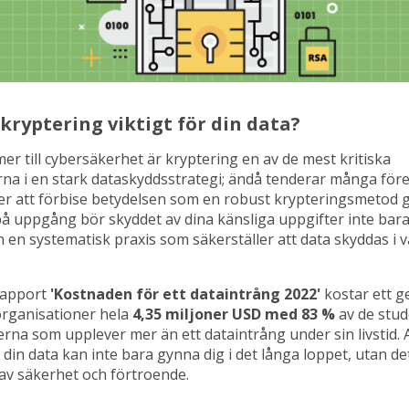
 kryptering viktigt för din data?
r till cybersäkerhet är kryptering en av de mest kritiska
a i en stark dataskyddsstrategi; ändå tenderar många för
er att förbise betydelsen som en robust krypteringsmetod 
å uppgång bör skyddet av dina känsliga uppgifter inte bara
an en systematisk praxis som säkerställer att data skyddas i v
 rapport
'Kostnaden för ett dataintrång 2022'
kostar ett g
organisationer hela
4,35 miljoner USD med 83 %
av de stu
rna som upplever mer än ett dataintrång under sin livstid. A
 din data kan inte bara gynna dig i det långa loppet, utan d
av säkerhet och förtroende.