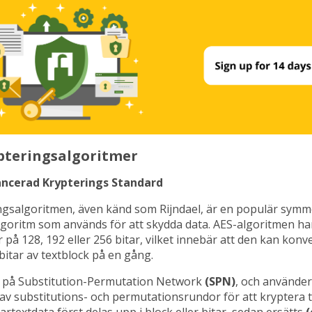
pteringsalgoritmer
ancerad Krypterings Standard
ngsalgoritmen, även känd som Rijndael, är en populär symm
lgoritm som används för att skydda data. AES-algoritmen ha
 på 128, 192 eller 256 bitar, vilket innebär att den kan konv
 bitar av textblock på en gång.
 på Substitution-Permutation Network
(SPN)
, och använder
v substitutions- och permutationsrundor för att kryptera te
artextdata först delas upp i block eller bitar, sedan ersätts
(