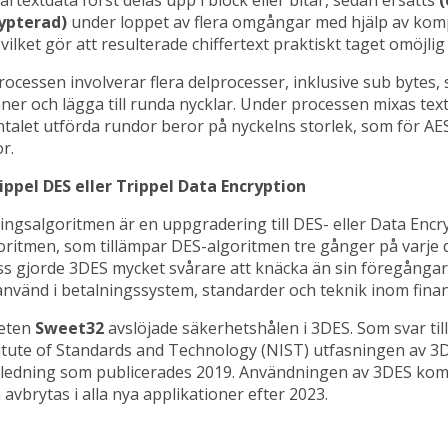
ypterad)
under loppet av flera omgångar med hjälp av kom
ilket gör att resulterade chiffertext praktiskt taget omöjlig 
ocessen involverar flera delprocesser, inklusive sub bytes, s
er och lägga till runda nycklar. Under processen mixas texte
alet utförda rundor beror på nyckelns storlek, som för AES
r.
rippel DES eller Trippel Data Encryption
ngsalgoritmen är en uppgradering till DES- eller Data Encr
ritmen, som tillämpar DES-algoritmen tre gånger på varje 
s gjorde 3DES mycket svårare att knäcka än sin föregångar
använd i betalningssystem, standarder och teknik inom fin
eten
Sweet32
avslöjade säkerhetshålen i 3DES. Som svar ti
itute of Standards and Technology (NIST) utfasningen av 3D
vägledning som publicerades 2019. Användningen av 3DES ko
 avbrytas i alla nya applikationer efter 2023.