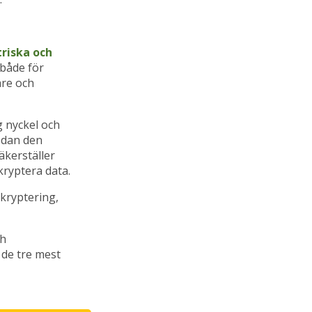
riska och
både för
are och
g nyckel och
medan den
äkerställer
kryptera data.
kryptering,
ch
 de tre mest