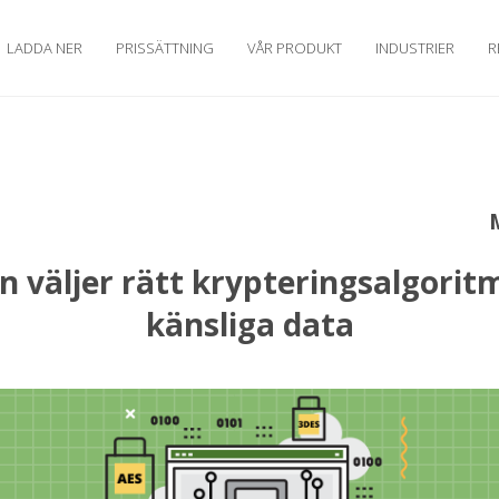
LADDA NER
PRISSÄTTNING
VÅR PRODUKT
INDUSTRIER
R
 väljer rätt krypteringsalgoritm
känsliga data