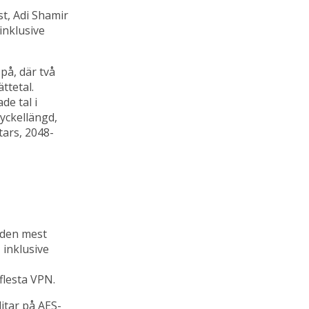
t, Adi Shamir
inklusive
på, där två
ttetal.
de tal i
nyckellängd,
tars, 2048-
l den mest
 inklusive
flesta VPN.
 litar på AES-