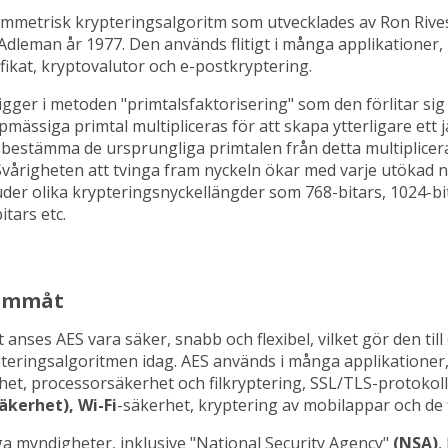
ymmetrisk krypteringsalgoritm som utvecklades av Ron Rives
dleman år 1977. Den används flitigt i många applikationer, 
fikat, kryptovalutor och e-postkryptering.
ligger i metoden "primtalsfaktorisering" som den förlitar sig 
ässiga primtal multipliceras för att skapa ytterligare ett jä
t bestämma de ursprungliga primtalen från detta multiplicera
 Svårigheten att tvinga fram nyckeln ökar med varje utökad 
der olika krypteringsnyckellängder som 768-bitars, 1024-bi
itars etc.
rammåt
nses AES vara säker, snabb och flexibel, vilket gör den til
eringsalgoritmen idag. AES används i många applikationer,
het, processorsäkerhet och filkryptering, SSL/TLS-protokoll
kerhet), Wi-Fi
-säkerhet, kryptering av mobilappar och de 
a myndigheter, inklusive "National Security Agency"
(NSA)
,