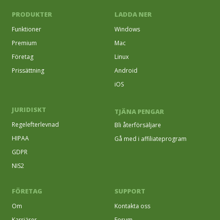
PRODUKTER
LADDA NER
Funktioner
Windows
Premium
Mac
Företag
Linux
Prissättning
Android
iOS
JURIDISKT
TJÄNA PENGAR
Regelefterlevnad
Bli återförsäljare
HIPAA
Gå med i affiliateprogram
GDPR
NIS2
FÖRETAG
SUPPORT
Om
Kontakta oss
Karriärer
Forum