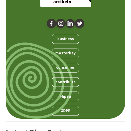
artikeln
business
masterkey
consumer
contribute
Hipaa
GDPR