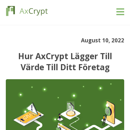
Ladda ner
August 10, 2022
Prissättning
Hur AxCrypt Lägger Till
Vår produkt
Värde Till Ditt Företag
Industrier
Resurser
Blogg
Logga in