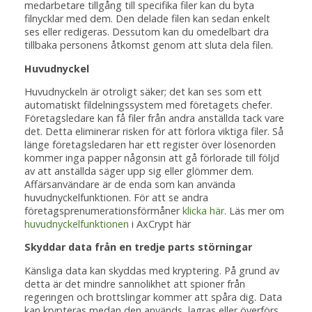
medarbetare tillgång till specifika filer kan du byta
filnycklar med dem. Den delade filen kan sedan enkelt
ses eller redigeras. Dessutom kan du omedelbart dra
tillbaka personens åtkomst genom att sluta dela filen.
Huvudnyckel
Huvudnyckeln är otroligt säker; det kan ses som ett
automatiskt fildelningssystem med företagets chefer.
Företagsledare kan få filer från andra anställda tack vare
det. Detta eliminerar risken för att förlora viktiga filer. Så
länge företagsledaren har ett register över lösenorden
kommer inga papper någonsin att gå förlorade till följd
av att anställda säger upp sig eller glömmer dem.
Affärsanvändare är de enda som kan använda
huvudnyckelfunktionen. För att se andra
företagsprenumerationsförmåner
klicka här
. Läs mer om
huvudnyckelfunktionen
i AxCrypt här
Skyddar data från en tredje parts störningar
Känsliga data kan skyddas med kryptering. På grund av
detta är det mindre sannolikhet att spioner från
regeringen och brottslingar kommer att spåra dig. Data
kan krypteras medan den används, lagras eller överförs.