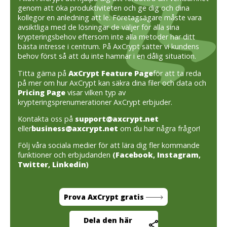
genom att öka produktiviteten och ge dig och dina
kollegor en anledning att le. Företagsägare måste vara
avsiktliga med de lösningar de väljer för alla sina
krypteringsbehov eftersom inte alla metoder har ditt
bästa intresse i centrum. På AxCrypt sätter vi kundens
behov först så att du inte hamnar i en dålig situation.
Titta gärna på
AxCrypt Feature Page
för att ta reda
på mer om hur AxCrypt kan säkra dina filer och data och
Pricing Page
visar vilken typ av
krypteringsprenumerationer AxCrypt erbjuder.
Kontakta oss på
support@axcrypt.net
eller
business@axcrypt.net
om du har några frågor!
Följ våra sociala medier för att lära dig fler kommande
funktioner och erbjudanden
(
Facebook
,
Instagram
,
Twitter
,
Linkedin
)
Prova AxCrypt gratis
Dela den här